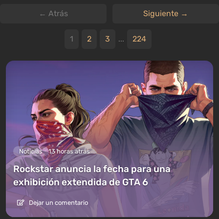
← Atrás
Siguiente →
1
2
3
...
224
Noticias
13 horas atrás
Rockstar anuncia la fecha para una
exhibición extendida de GTA 6
Dejar un comentario