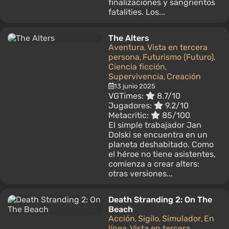
finalizaciones y sangrientos
fatalities. Los...
The Alters
Aventura
Vista en tercera
,
persona
Futurismo (Futuro)
,
,
Ciencia ficción
,
Supervivencia
Creación
,
13 junio 2025
VGTimes:
8.7/10
Jugadores:
9.2/10
Metacritic:
85/100
El simple trabajador Jan
Dolski se encuentra en un
planeta deshabitado. Como
el héroe no tiene asistentes,
comienza a crear alters:
otras versiones...
Death Stranding 2: On The
Beach
Acción
Sigilo
Simulador
En
,
,
,
línea
Vista en tercera
,