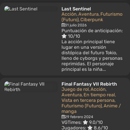
Last Sentinel
Acción
Aventura
Futurismo
,
,
(Futuro)
Ciberpunk
,
31 julio 2026
Puntuación de anticipación:
10/10
La acción principal tiene
lugar en una versión
distópica del futuro Tokio,
lleno de cyborgs y personas
reprimidas. El personaje
principal es la niña...
Final Fantasy VII Rebirth
Juego de rol
Acción
,
,
Aventura
En tiempo real
,
,
Vista en tercera persona
,
Futurismo (Futuro)
Anime /
,
manga
29 febrero 2024
VGTimes:
9.0/10
Jugadores:
8.6/10