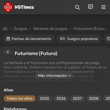
Juegos
Géneros de juegos
Futurismo (Futuro)
Fechas de lanzamiento
Juegos populares
Futurismo (Futuro)
La fantasía y el futurismo son configuraciones de juego
muy similares. Ambas transportan al jugador al futuro de la
humanidad o a un mundo imaginario completamente
Más información
diferente, cuyos habitantes han avanzado mucho en
comparación con la humanidad moderna. La fantasía
permite dejar de lado algunas leyes y convenciones del
mundo real, lo que permite a los autores crear nuevas
Años
razas, tecnologías y magia. El futurismo, por otro lado, se
centra únicamente en los logros tecnológicos, rechazando
Todos los años
2025
2026
2027
2028
2
por completo la humanidad y las cualidades sociales
inherentes a las personas.
Plataformas