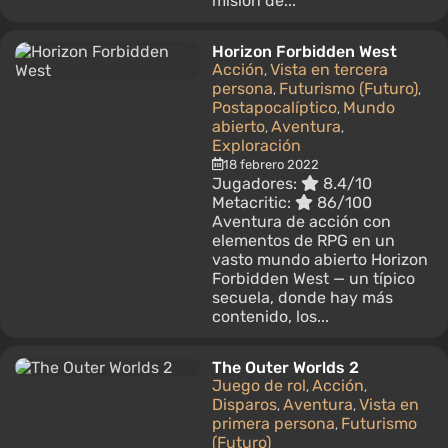
misión de...
Horizon Forbidden West
Acción
Vista en tercera
,
persona
Futurismo (Futuro)
,
,
Postapocalíptico
Mundo
,
abierto
Aventura
,
,
Exploración
18 febrero 2022
Jugadores:
8.4/10
Metacritic:
86/100
Aventura de acción con
elementos de RPG en un
vasto mundo abierto Horizon
Forbidden West — un típico
secuela, donde hay más
contenido, los...
The Outer Worlds 2
Juego de rol
Acción
,
,
Disparos
Aventura
Vista en
,
,
primera persona
Futurismo
,
(Futuro)