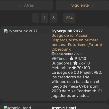
← Atrás
Siguiente →
1
2
3
...
224
Cyberpunk 2077
Juego de rol
Acción
,
,
Disparos
Vista en primera
,
persona
Futurismo (Futuro)
,
,
Ciberpunk
10 diciembre 2020
VGTimes:
9.4/10
Jugadores:
7.6/10
Metacritic:
70/100
La juego de CD Projekt RED,
los creadores de The
Witcher, está basada en el
juego de mesa Cyberpunk
2020 de Mike Pondsmith. El
jugador es enviado al...
Atomic Heart