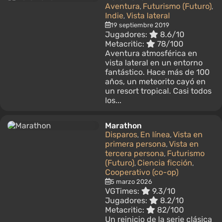
Aventura
Futurismo (Futuro)
,
,
Indie
Vista lateral
,
19 septiembre 2019
Jugadores:
8.6/10
Metacritic:
78/100
Aventura atmosférica en
vista lateral en un entorno
fantástico. Hace más de 100
años, un meteorito cayó en
un resort tropical. Casi todos
los...
Marathon
Disparos
En línea
Vista en
,
,
primera persona
Vista en
,
tercera persona
Futurismo
,
(Futuro)
Ciencia ficción
,
,
Cooperativo (co-op)
5 marzo 2026
VGTimes:
9.3/10
Jugadores:
8.2/10
Metacritic:
82/100
Un reinicio de la serie clásica