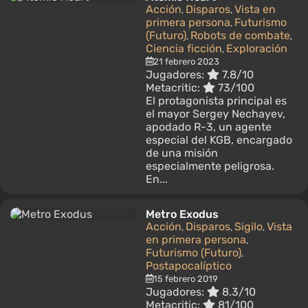
Acción
Disparos
Vista en
,
,
primera persona
Futurismo
,
(Futuro)
Robots de combate
,
,
Ciencia ficción
Exploración
,
21 febrero 2023
Jugadores:
7.8/10
Metacritic:
73/100
El protagonista principal es
el mayor Sergey Nechayev,
apodado R-3, un agente
especial del KGB, encargado
de una misión
especialmente peligrosa.
En...
Metro Exodus
Acción
Disparos
Sigilo
Vista
,
,
,
en primera persona
,
Futurismo (Futuro)
,
Postapocalíptico
15 febrero 2019
Jugadores:
8.3/10
Metacritic:
81/100