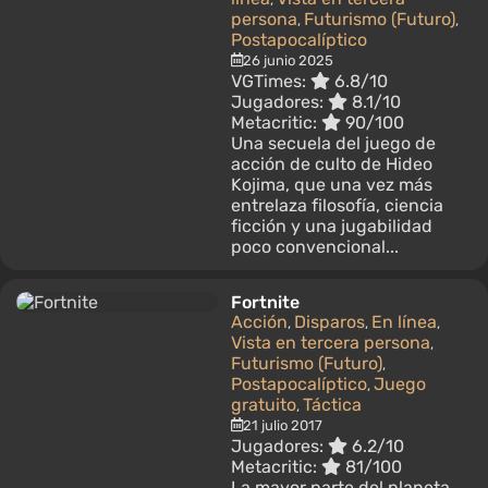
persona
Futurismo (Futuro)
,
,
Postapocalíptico
26 junio 2025
VGTimes:
6.8/10
Jugadores:
8.1/10
Metacritic:
90/100
Una secuela del juego de
acción de culto de Hideo
Kojima, que una vez más
entrelaza filosofía, ciencia
ficción y una jugabilidad
poco convencional...
Fortnite
Acción
Disparos
En línea
,
,
,
Vista en tercera persona
,
Futurismo (Futuro)
,
Postapocalíptico
Juego
,
gratuito
Táctica
,
21 julio 2017
Jugadores:
6.2/10
Metacritic:
81/100
La mayor parte del planeta