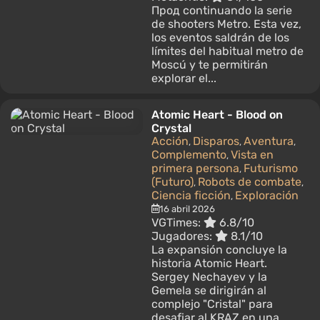
Прод continuando la serie
de shooters Metro. Esta vez,
los eventos saldrán de los
límites del habitual metro de
Moscú y te permitirán
explorar el...
Atomic Heart - Blood on
Crystal
Acción
Disparos
Aventura
,
,
,
Complemento
Vista en
,
primera persona
Futurismo
,
(Futuro)
Robots de combate
,
,
Ciencia ficción
Exploración
,
16 abril 2026
VGTimes:
6.8/10
Jugadores:
8.1/10
La expansión concluye la
historia Atomic Heart.
Sergey Nechayev y la
Gemela se dirigirán al
complejo "Cristal" para
desafiar al KRAZ en una