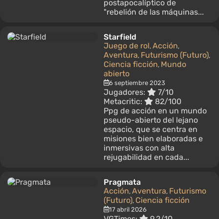
postapocalíptico de
"rebelión de las máquinas...
Starfield
Juego de rol
Acción
,
,
Aventura
Futurismo (Futuro)
,
,
Ciencia ficción
Mundo
,
abierto
6 septiembre 2023
Jugadores:
7/10
Metacritic:
82/100
Рpg de acción en un mundo
pseudo-abierto del lejano
espacio, que se centra en
misiones bien elaboradas e
inmersivas con alta
rejugabilidad en cada...
Pragmata
Acción
Aventura
Futurismo
,
,
(Futuro)
Ciencia ficción
,
17 abril 2026
VGTimes:
9.2/10