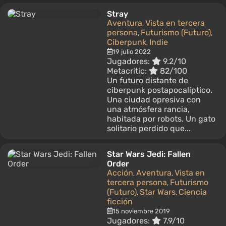
Stray
Aventura
Vista en tercera
,
persona
Futurismo (Futuro)
,
,
Ciberpunk
Indie
,
19 julio 2022
Jugadores:
9.2/10
Metacritic:
82/100
Un futuro distante de
ciberpunk postapocalíptico.
Una ciudad opresiva con
una atmósfera rancia,
habitada por robots. Un gato
solitario perdido que...
Star Wars Jedi: Fallen
Order
Acción
Aventura
Vista en
,
,
tercera persona
Futurismo
,
(Futuro)
Star Wars
Ciencia
,
,
ficción
15 noviembre 2019
Jugadores:
7.9/10