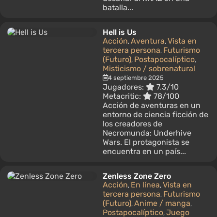
batalla...
Hell is Us
Acción
Aventura
Vista en
,
,
tercera persona
Futurismo
,
(Futuro)
Postapocalíptico
,
,
Misticismo / sobrenatural
4 septiembre 2025
Jugadores:
7.3/10
Metacritic:
78/100
Acción de aventuras en un
entorno de ciencia ficción de
los creadores de
Necromunda: Underhive
Wars. El protagonista se
encuentra en un país...
Zenless Zone Zero
Acción
En línea
Vista en
,
,
tercera persona
Futurismo
,
(Futuro)
Anime / manga
,
,
Postapocalíptico
Juego
,