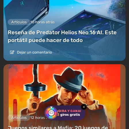
Artículos
10 horas atrás
Reseña de Predator Helios Neo 16 AI. Este
portátil puede hacer de todo
Dejar un comentario
×
¡GIRA Y GANA!
3
giros gratis
Artículos
12 horas atrás
Juegos similares a Mafia: 20 juegos de