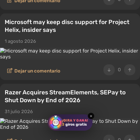
Dejar un comentario
Microsoft may keep disc support for Project
Helix, insider says
1 agosto 2026
0
Dejar un comentario
Razer Acquires StreamElements, SEPay to
Shut Down by End of 2026
31 julio 2026
×
¡GIRA Y GANA!
3
giros gratis