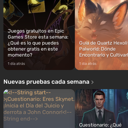
podrás cambi...
caigan las bombas n...
Juegos gratuitos en Epic
Games Store esta semana:
¿Qué es lo que puedes
Guía de Quartz Hexoli
obtener gratis en este
Palworld: Dónde
momento?
Encontrarlo y Cultivar
1 día atrás
1 día atrás
Nuevas pruebas cada semana
Cuestionario: ¿Qué