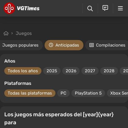
Juegos
Juegos populares
Anticipadas
Compilaciones
Años
Todos los años
2025
2026
2027
2028
2
Plataformas
Todas las plataformas
PC
PlayStation 5
Xbox Ser
Los juegos más esperados del [year]{year}
para