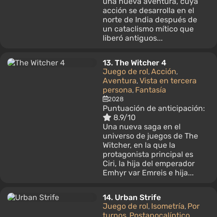
una nueva aventura, cuya
acción se desarrolla en el
norte de India después de
un cataclismo mítico que
liberó antiguos...
13.
The Witcher 4
Juego de rol
Acción
,
,
Aventura
Vista en tercera
,
persona
Fantasía
,
2028
Puntuación de anticipación:
8.9/10
Una nueva saga en el
universo de juegos de The
Witcher, en la que la
protagonista principal es
Ciri, la hija del emperador
Emhyr var Emreis e hija...
14.
Urban Strife
Juego de rol
Isometría
Por
,
,
turnos
Postapocalíptico
,
,