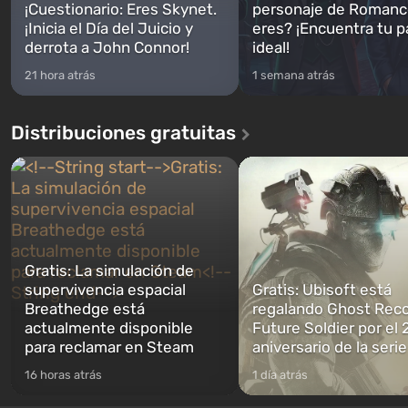
¡Cuestionario: Eres Skynet.
personaje de Romanc
¡Inicia el Día del Juicio y
eres? ¡Encuentra tu p
derrota a John Connor!
ideal!
21 hora atrás
1 semana atrás
Distribuciones gratuitas
Gratis: La simulación de
supervivencia espacial
Gratis: Ubisoft está
Breathedge está
regalando Ghost Reco
actualmente disponible
Future Soldier por el 
para reclamar en Steam
aniversario de la serie
16 horas atrás
1 día atrás