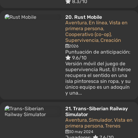
8.3/10
20.
Rust Mobile
Aventura
En línea
Vista en
,
,
primera persona
,
Cooperativo (co-op)
,
Supervivencia
Creación
,
2026
Puntuación de anticipación:
9.6/10
Versión móvil del juego de
supervivencia Rust. El héroe
recupera el sentido en una
isla pintoresca sin ropa, y su
único equipo es un adoquín
y una...
21.
Trans-Siberian Railway
Simulator
Aventura
Simulador
Vista en
,
,
primera persona
Trenes
,
30 may 2024
Jugadores:
7.6/10