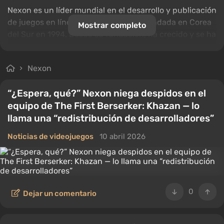
Nexon es un líder mundial en el desarrollo y publicación
de juegos en línea. La compañía fue fundada en Corea
Mostrar completo
del Sur en 1994. Desde su fundación, ha crecido y se ha
expandido activamente, convirtiéndose en uno de los
editores de juegos más grandes del mundo. Algunos de
Nexon
los juegos más populares que han sido lanzados por la
compañía incluyen
MapleStory
,
Dungeon Fighter
“¿Espera, qué?” Nexon niega despidos en el
Online
,
Vindictus
y
Mabinogi
.
equipo de The First Berserker: Khazan — lo
llama una “redistribución de desarrolladores”
Noticias de videojuegos
10 abril 2026
0
Dejar un comentario