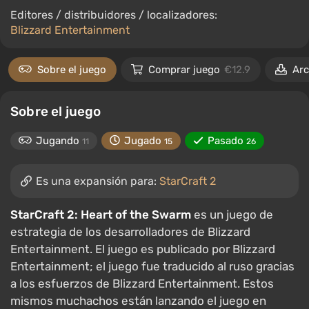
Editores / distribuidores / localizadores:
Blizzard Entertainment
Sobre el juego
Comprar juego
€12.9
Arc
Sobre el juego
Jugando
Jugado
Pasado
11
15
26
Es una expansión para:
StarCraft 2
StarCraft 2: Heart of the Swarm
es un juego de
estrategia de los desarrolladores de Blizzard
Entertainment. El juego es publicado por Blizzard
Entertainment; el juego fue traducido al ruso gracias
a los esfuerzos de Blizzard Entertainment. Estos
mismos muchachos están lanzando el juego en