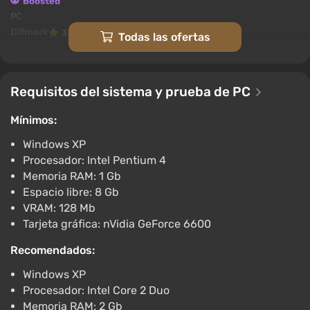
Boosted
PC
Difmark
3.4
87 reseñas
Códigos promocionales
Todas las ofertas
StarCraft 2: Heart of The Swarm DLC
EN/DE/FR/IT EU (EU) [Battle.net]
Requisitos del sistema y prueba de PC
€12.9
€13
-2%
Gamivo
1.4
18 reseñas
Mínimos:
Windows XP
Starcraft II: Heart of the Swarm (DLC)
Procesador: Intel Pentium 4
Battle.net Key UNITED STATES
Memoria RAM: 1 Gb
€46.37
Espacio libre: 8 Gb
Eneba
1.7
1 reseña
VRAM: 128 Mb
Tarjeta gráfica: nVidia GeForce 6600
Starcraft 2 Heart of the Swarm (PC) [Europe]
[Standard]
Recomendados:
€51.41
€54
-3%
Windows XP
-15% con el código promocional happysale
Procesador: Intel Core 2 Duo
PC
Memoria RAM: 2 Gb