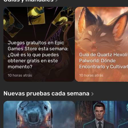
historia de tres personajes: Michael,
los especialistas de Vault-Te
Trevor y Franklin, entre los cuales
abrirse primero después de
podrás cambi...
caigan las bombas n...
Juegos gratuitos en Epic
Games Store esta semana:
¿Qué es lo que puedes
Guía de Quartz Hexoli
obtener gratis en este
Palworld: Dónde
momento?
Encontrarlo y Cultivar
10 horas atrás
10 horas atrás
Nuevas pruebas cada semana