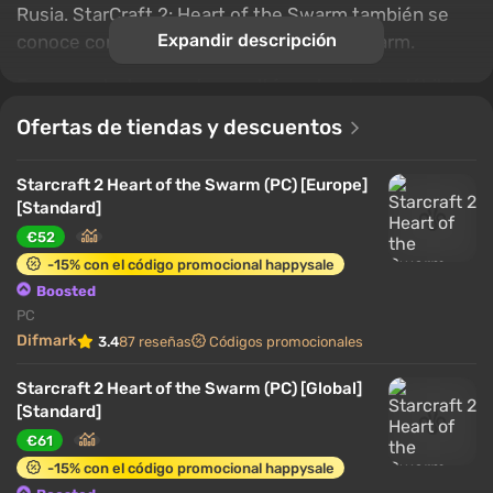
Rusia. StarCraft 2: Heart of the Swarm también se
Expandir descripción
conoce como Starcraft II: Heart of the Swarm.
En general, el proyecto resultó ser bastante débil. La
mayoría de los críticos le dieron al juego
Ofertas de tiendas y descuentos
calificaciones muy bajas.
Starcraft 2 Heart of the Swarm (PC) [Europe]
[Standard]
€52
-15% con el código promocional happysale
Boosted
PC
Difmark
3.4
87 reseñas
Códigos promocionales
Starcraft 2 Heart of the Swarm (PC) [Global]
[Standard]
€61
-15% con el código promocional happysale