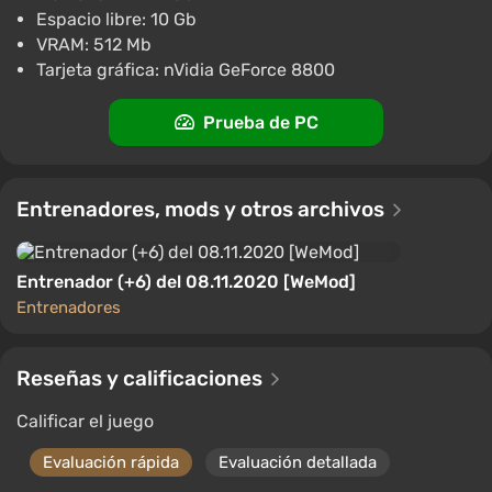
Wyrel
3.1
103 reseñas
Códigos promocionales
Espacio libre: 10 Gb
VRAM: 512 Mb
Starcraft 2 Heart of the Swarm (PC) [Global]
Tarjeta gráfica: nVidia GeForce 8800
[Standard]
€60.68
Prueba de PC
-15% con el código promocional happysale
PC
Wyrel
3.1
103 reseñas
Códigos promocionales
Entrenadores, mods y otros archivos
Entrenador (+6) del 08.11.2020 [WeMod]
Entrenadores
Reseñas y calificaciones
Calificar el juego
Evaluación rápida
Evaluación detallada