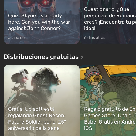
Cuestionario: ¿Qué
Quiz: Skynet is already
personaje de Romanc
here. Can you win the war
eres? ¡Encuentra tu p
against John Connor?
ideal!
acaba de
6 días atrás
Distribuciones gratuitas
Gratis: Ubisoft está
Regalo gratuito de Ep
regalando Ghost Recon:
Games Store: Una guí
Future Soldier por el 25º
Babel Gratis en Andro
aniversario de la serie
iOS