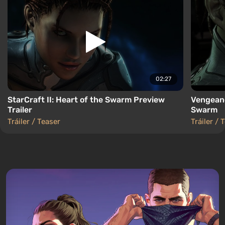
02:27
StarCraft II: Heart of the Swarm Preview
Vengeance
Trailer
Swarm
Tráiler / Teaser
Tráiler / 