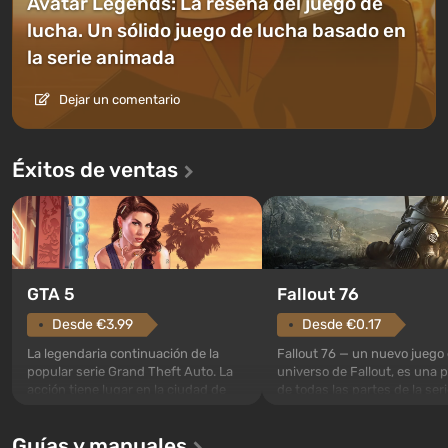
Avatar Legends: La reseña del juego de
lucha. Un sólido juego de lucha basado en
la serie animada
Dejar un comentario
Éxitos de ventas
GTA 5
Fallout 76
Desde €3.99
Desde €0.17
La legendaria continuación de la
Fallout 76 — un nuevo juego 
popular serie Grand Theft Auto. La
universo de Fallout, es una 
acción tiene lugar en la ciudad de
de todas las partes de la seri
Los Santos, que ya fue apreciada en
excepción. Los eventos com
Grand Theft Auto: San Andreas . Por
en el Refugio 76, el primero 
Guías y manuales
primera vez, el juego contará la
construidos. Este, según la 