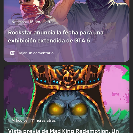
Noticias
15 horas atrás
Rockstar anuncia la fecha para una
exhibición extendida de GTA 6
Dejar un comentario
Artículos
11 horas atrás
Vista previa de Mad King Redemption. Un