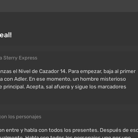
eal!
a Sterry Express
zas el Nivel de Cazador 14. Para empezar, baja al primer
bla con Adler. En ese momento, un hombre misterioso
je principal. Acepta, sal afuera y sigue los marcadores
con los personajes
on entre y habla con todos los presentes. Después de eso
dualmente. Habla con todos los personajes uno por uno,