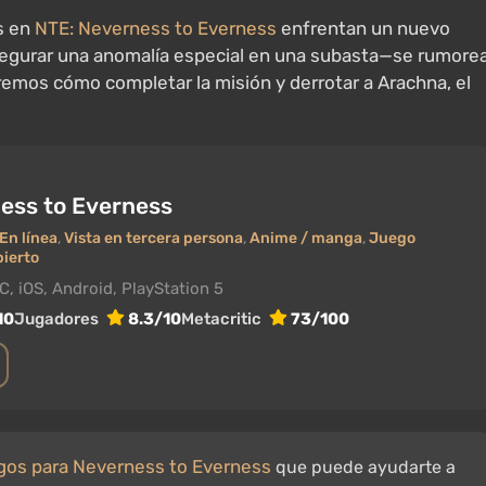
es en
NTE: Neverness to Everness
enfrentan un nuevo
asegurar una anomalía especial en una subasta—se rumore
iremos cómo completar la misión y derrotar a Arachna, el
ess to Everness
En línea
,
Vista en tercera persona
,
Anime / manga
,
Juego
ierto
C, iOS, Android, PlayStation 5
10
Jugadores
8.3/10
Metacritic
73/100
digos para Neverness to Everness
que puede ayudarte a