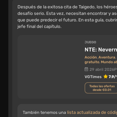
Después de la exitosa cita de Taigedo, los héro
desafío serio. Esta vez, necesitan encontrar y 
que puede predecir el futuro. En esta guía, cubr
jefe final del capítulo.
JUEGO
NTE: Nevern
Acción
,
Aventura
,
gratuito
,
Mundo ab
29 abril 2026
P
VGTimes
7.9/
Todas las ofertas
desde €0.01
lista actualizada de có
También tenemos una