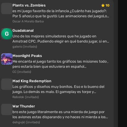
9 horas
Plants vs. Zombies
10
gracias por guardar
es mi juego favorito de la infancia ¿Cuánto has jugado?:
Por 5 añosLo que te gustó: Las animaciones del juegoLo
que no te gustó: Q...
Oscar A Morato Barba
Remake del T-Wagen 1990-1999 v1.5 (0.39.x)
Guadalcanal
nofin1337
Uno de los mejores simuladores que he jugado en
9 horas
Amstrad CPC. Pudiendo elegir en qué bando jugar, si en
el norteamericano o en el j...
galerio (invitado)
tcz móvil
Moonlight Peaks
Eventos Aleatorios v2.1.0 (0.39.x)
Me encanta el juego tanto los gráficos las misiones todo ,
pero estaría bien que estuviera en español
también.Gracias
CC (invitado)
Wethx_3628 Wethx
17 horas
Mad King Redemption
ayuda cómo en 0.39
Los gráficos y diseños muy bonitos. Eso e lo bueno del
juego. Lo demás es malo. El gameplay es torpe y
terriblemente básico, en se...
Rebolok (invitado)
Entrenador / entrenador (+9) [1.0] [testHawk]
War Thunder
Brayden Butler
bro este juego literalmente es una mierda de juego por
20 horas
los aviones estas disparando y no haces ni mierda a los
otros si lo desarro...
dehgvjkl (invitado)
El juego simplemente se cierra para mí