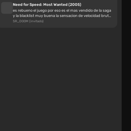
Need for Speed: Most Wanted (2005)
Kia K4 KWS v2.0 (0.38.x)
es rebueno el juego por eso es el mas vendido de la saga
y la blacklist muy buena la sensacion de velocidad brutal
los autos muy p...
hfwjef
SR_DOOM (invitado)
1 día
la carga sobre med es muy lenta, por primera vez
descarga tan lentamente
Entrenador (+32) [Versión del Juego: 4.04 -
DX11/DX12]
MrProRock(33RU)
1 día
verifiqué, tú eres un torpe — ¡manos de mantequilla!
Ян Ситдиков
1 día
se puso la contraseña incorrecta. lmao
Configuración de juego 1.2