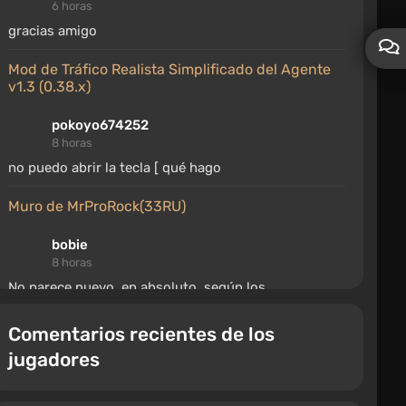
6 horas
gracias amigo
Mod de Tráfico Realista Simplificado del Agente
v1.3 (0.38.x)
pokoyo674252
8 horas
no puedo abrir la tecla [ qué hago
Muro de MrProRock(33RU)
bobie
8 horas
No parece nuevo, en absoluto, según los
comentarios y el comportamiento
Comentarios recientes de los
Todas las partidas guardadas del capítulo 5
jugadores
(Pacifista, Jefe secreto)
Алёша Григорьев