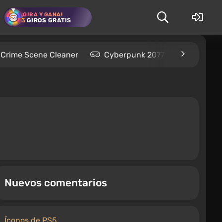
¡GIRA Y GANA!
3
GIROS GRATIS
Crime Scene Cleaner
Cyberpunk 2077
Kingdom
Nuevos comentarios
Íconos de PS5