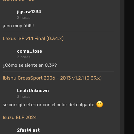
jigsaw1234
2 horas
¡uno muy útil!!!
Lexus ISF v1.1 Final (0.34.x)
coma_tose
3 horas
¿Cómo se siente en 0.39?
Ibishu CrossSport 2006 - 2013 v1.2.1 (0.39.x)
Lech Unknown
3 horas
se corrigió el error con el color del colgante
Isuzu ELF 2024
2fast4last