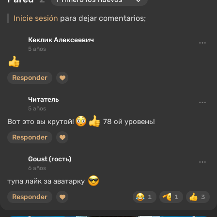
Inicie sesión
para dejar comentarios;
Кеклик Алексеевич
5 años
Responder
Читатель
5 años
Вот это вы крутой!
78 ой уровень!
Responder
Goust (гость)
6 años
тупа лайк за аватарку
Responder
1
1
3