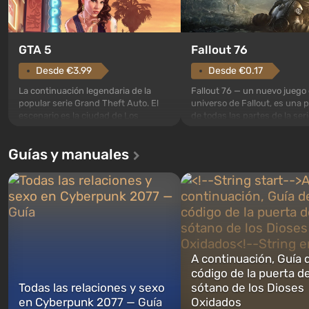
GTA 5
Fallout 76
Desde €3.99
Desde €0.17
La continuación legendaria de la
Fallout 76 — un nuevo juego 
popular serie Grand Theft Auto. El
universo de Fallout, es una 
escenario es la ciudad de Los
de todas las partes de la seri
Santos, que ya conquistó a los
excepción. Los eventos com
jugadores en Grand Theft Auto: San
en el Refugio 76, el primero 
Guías y manuales
Andreas . Por primera vez, el juego
construidos. Este, según la 
narra la historia de tres personajes:
los especialistas de Vault-Te
Michael, Trevor y Franklin, entre los
abrirse primero después de
cuales podrás cambi...
caigan las bombas n...
A continuación, Guía 
código de la puerta de
Todas las relaciones y sexo
sótano de los Dioses
en Cyberpunk 2077 — Guía
Oxidados