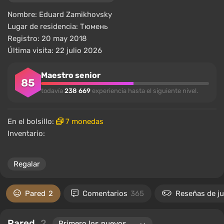
Nombre:
Eduard Zamikhovsky
Lugar de residencia:
Тюмень
Registro: 20 may 2018
Última visita: 22 julio 2026
Maestro senior
85
todavía
238 669
experiencia hasta el siguiente nivel.
En el bolsillo:
7 monedas
Inventario:
Regalar
Pared
2
Comentarios
365
Reseñas de j
Pared
2