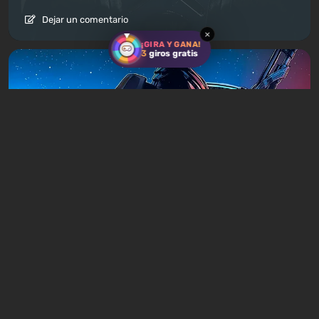
Dejar un comentario
×
¡GIRA Y GANA!
3
giros gratis
Artículos
1 día atrás
¿Vale la pena jugar la trilogía de Mass
Effect en 2026?
Dejar un comentario