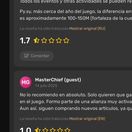
Todos los eventos y otras actividades se pueden re
Py.sy, más cerca del año del juego, la diferencia e
es aproximadamente 100-150M (fortaleza de la cu
La reseña ha sido traducida
Mostrar original (RU)
1.7
Comentar
MasterChief (guest)
14 julio 2025
No lo recomiendo en absoluto. Solo quieren que gast
en el juego. Formo parte de una alianza muy activ
Aun así, siguen comprando nuevos artículos, ya que
La reseña ha sido traducida
Mostrar original (EN)
1.0