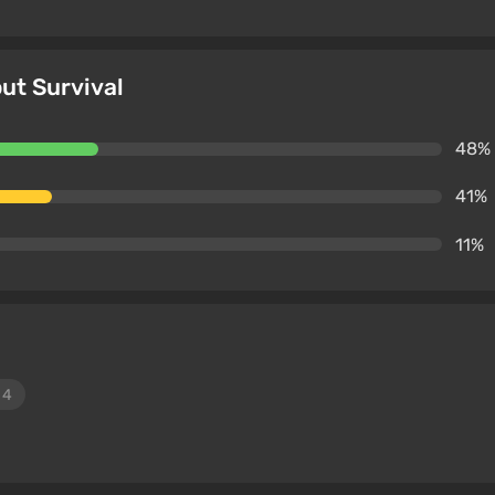
ut Survival
48%
41%
11%
s
4