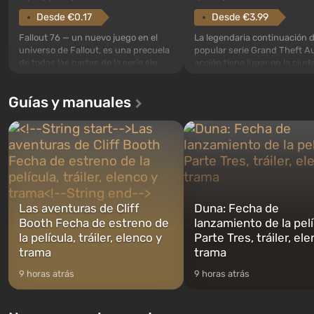
Desde €3.99
Desde €0.17
La legendaria continuación d
Fallout 76 — un nuevo juego en el
popular serie Grand Theft Au
universo de Fallout, es una precuela
acción tiene lugar en la ciud
de todas las partes de la serie sin
Los Santos, que ya fue apre
excepción. Los eventos comienzan
Grand Theft Auto: San Andre
en el Refugio 76, el primero de los
Guías y manuales
primera vez, el juego contará
construidos. Este, según la idea de
historia de tres personajes: 
los especialistas de Vault-Tec, debe
Trevor y Franklin, entre los 
abrirse primero después de que
podrás cambi...
caigan las bombas n...
Las aventuras de Cliff
Duna: Fecha de
Booth Fecha de estreno de
lanzamiento de la pelí
la película, tráiler, elenco y
Parte Tres, tráiler, el
trama
trama
9 horas atrás
9 horas atrás