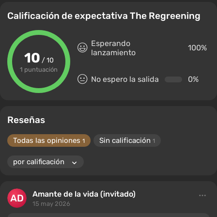
Calificación de expectativa The Regreening
Esperando
100%
lanzamiento
10
/ 10
1 puntuación
No espero la salida
0%
Reseñas
Todas las opiniones
Sin calificación
1
1
Amante de la vida (invitado)
15 may 2026