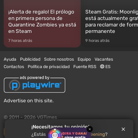
¡Alerta de regalo! El prólogo
Steam Gratis: Moonli
en primera persona de
está actualmente gra
Quarantine Zombies ya está
para reclamar de for
en Steam
permanente
7 horas atrás
9 horas atrás
Ayuda
Publicidad
Sobre nosotros
Equipo
Vacantes
Contactos
Política de privacidad
Fuente RSS
ES
Advertise on this site.
© 2011 - 2026 VGTimes
¡Necesitamos tu opinión!
×
Versión completa
¡GIRA Y GANA!
¿Estás esperando
The Regreening
?
3
giros gratis