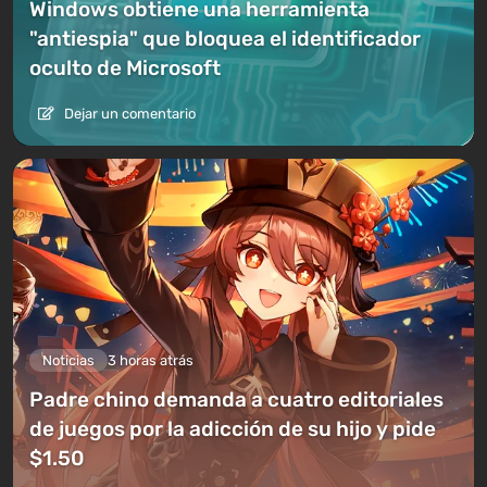
Windows obtiene una herramienta
"antiespia" que bloquea el identificador
oculto de Microsoft
Dejar un comentario
Noticias
3 horas atrás
Padre chino demanda a cuatro editoriales
de juegos por la adicción de su hijo y pide
$1.50