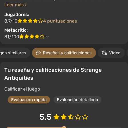
Leer más
Jugadores:
8.7/10
4 puntuaciones
Metacritic:
81/100
gos similares
Reseñas y calificaciones
Vídeo
Tu reseña y calificaciones de Strange
Antiquities
Calificar el juego
Evaluación rápida
Evaluación detallada
5.5