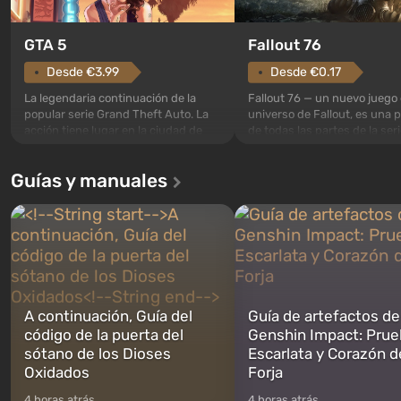
GTA 5
Fallout 76
Desde €3.99
Desde €0.17
La legendaria continuación de la
Fallout 76 — un nuevo juego 
popular serie Grand Theft Auto. La
universo de Fallout, es una 
acción tiene lugar en la ciudad de
de todas las partes de la seri
Los Santos, que ya fue apreciada en
excepción. Los eventos com
Grand Theft Auto: San Andreas . Por
en el Refugio 76, el primero 
Guías y manuales
primera vez, el juego contará la
construidos. Este, según la 
historia de tres personajes: Michael,
los especialistas de Vault-Te
Trevor y Franklin, entre los cuales
abrirse primero después de
podrás cambi...
caigan las bombas n...
A continuación, Guía del
Guía de artefactos de
código de la puerta del
Genshin Impact: Prue
sótano de los Dioses
Escarlata y Corazón d
Oxidados
Forja
4 horas atrás
4 horas atrás