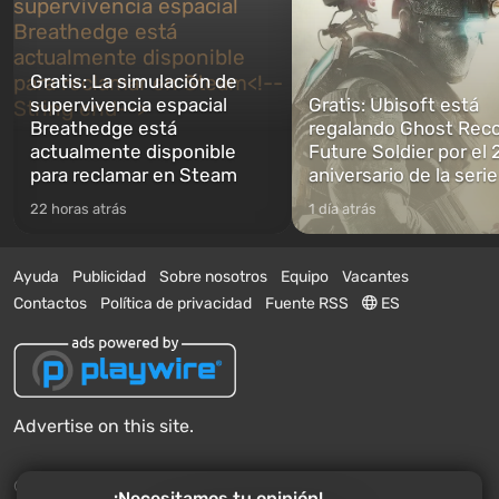
Gratis: La simulación de
supervivencia espacial
Gratis: Ubisoft está
Breathedge está
regalando Ghost Reco
actualmente disponible
Future Soldier por el 
para reclamar en Steam
aniversario de la serie
22 horas atrás
1 día atrás
Ayuda
Publicidad
Sobre nosotros
Equipo
Vacantes
Contactos
Política de privacidad
Fuente RSS
ES
Advertise on this site.
© 2011 - 2026 VGTimes
¡Necesitamos tu opinión!