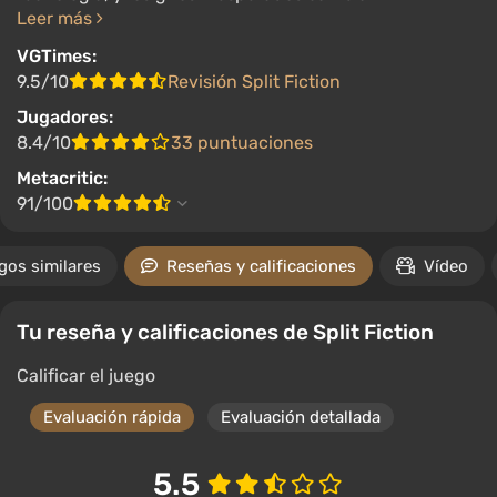
Leer más
VGTimes:
9.5/10
Revisión Split Fiction
Jugadores:
8.4/10
33 puntuaciones
Metacritic:
91/100
gos similares
Reseñas y calificaciones
Vídeo
Tu reseña y calificaciones de Split Fiction
Calificar el juego
Evaluación rápida
Evaluación detallada
5.5