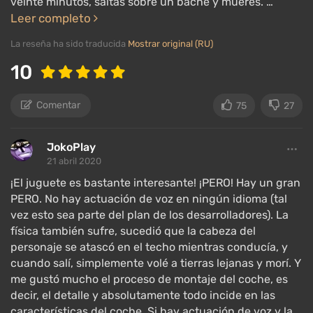
veinte minutos, saltas sobre un bache y mueres. …
piezas de automóvil, troncos listos para ser
Leer completo
transportados, alcohol caro, una cámara de video,
fuegos artificiales, etc. Estas cosas se pueden
La reseña ha sido traducida
Mostrar original (RU)
recoger libremente y obtener un buen impulso en el
10
progreso del juego. El mapa está abierto desde el
principio y los jugadores pueden explorar libremente
Comentar
75
27
sus límites.
JokoPlay
Secretos de los coches finlandeses
21 abril 2020
¡El juguete es bastante interesante! ¡PERO! Hay un gran
PERO. No hay actuación de voz en ningún idioma (tal
vez esto sea parte del plan de los desarrolladores). La
física también sufre, sucedió que la cabeza del
personaje se atascó en el techo mientras conducía, y
cuando salí, simplemente volé a tierras lejanas y morí. Y
me gustó mucho el proceso de montaje del coche, es
decir, el detalle y absolutamente todo incide en las
características del coche. Si hay actuación de voz y la