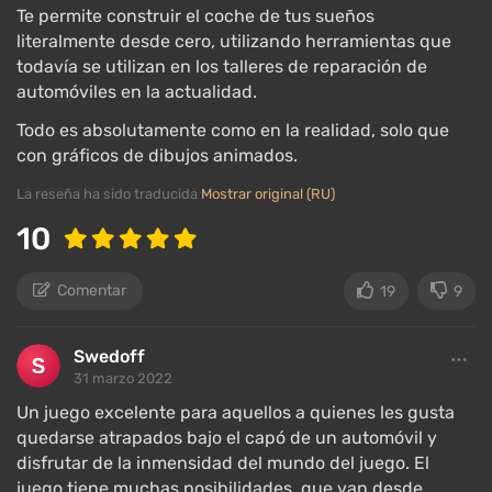
motocicleta, tractor, bote a motor, camión de
Te permite construir el coche de tus sueños
desagüe y otros. Sin embargo, tampoco se puede
literalmente desde cero, utilizando herramientas que
conducir de manera imprudente; la policía está
todavía se utilizan en los talleres de reparación de
siempre atenta a los infractores de velocidad. Hay
automóviles en la actualidad.
que estar pendiente del estado de la maquinaria,
Todo es absolutamente como en la realidad, solo que
manteniéndola y limpiándola regularmente para
con gráficos de dibujos animados.
evitar averías y accidentes en la carretera.
La reseña ha sido traducida
Mostrar original (RU)
Las tareas que se pueden realizar incluyen: participar
10
en rallies y drag, pegar anuncios en las calles,
elaborar y vender vino casero finlandés de azúcar,
Comentar
19
9
recoger bayas y fresas, jugar a juegos de azar,
entregar productos a la abuela, vaciar los pozos
sépticos de los vecinos, y recoger al vecino borracho
Swedoff
del pub de la ciudad. Y si eso no es suficiente,
31 marzo 2022
siempre hay mods que añaden contenido diverso.
Un juego excelente para aquellos a quienes les gusta
quedarse atrapados bajo el capó de un automóvil y
disfrutar de la inmensidad del mundo del juego. El
TOP-5 mods para My Summer Car:
juego tiene muchas posibilidades, que van desde