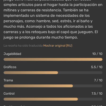
simples artículos para el hogar hasta la participación en
mítines y carreras de resistencia. También se ha
implementado un sistema de necesidades de los
personajes, como: hambre, sed, estrés, ir al baño y
mucho más. Aconsejo a todos los aficionados a las
carreras y a los retoques bajo el capó que jueguen. El
juego se prolonga durante mucho tiempo.
La reseña ha sido traducida
Mostrar original (RU)
Jugabilidad
10 / 10
Gráficos
5.5 / 10
Estantes para neumáticos — añade estanterías
para llantas;
Trama
7 / 10
Viaje rápido — permite moverse rápidamente a
lugares conocidos a pie;
Control
7.5 / 10
Linterna — cuelga una linterna en el patio
delantero que se enciende junto con las luces del