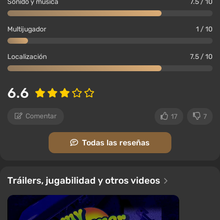
Sonido y música
7.5 / 10
garaje;
Árboles planos reducidos — disminuye la
Multijugador
1 / 10
cantidad de árboles planos en el mapa para que
parezca más abierto;
Localización
7.5 / 10
Reproductor de CD Mejorado — añade un
reproductor de CD mejorado con soporte para
mp3 y una cantidad ilimitada de CD.
6.6
Comentar
17
7
Todas las reseñas
Tráilers, jugabilidad y otros videos