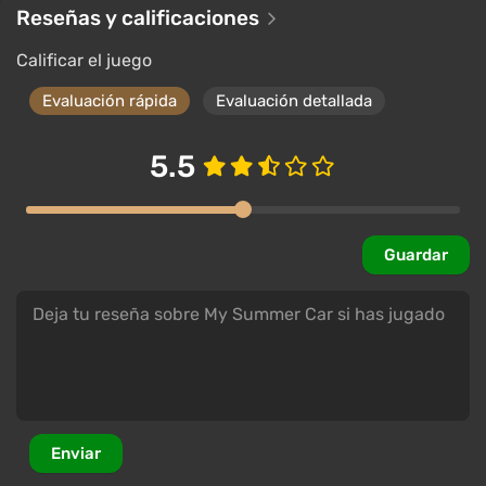
Reseñas y calificaciones
Calificar el juego
Evaluación rápida
Evaluación detallada
5.5
Guardar
My Summer Car no destaca por su belleza visual,
pero la atmósfera del campo finlandés y la auténtica
naturaleza escandinava, con sus interminables
bosques, lagos, pantanos y ríos, son cautivadoras.
La acción tiene lugar en la región ficticia de Peräjärvi,
Enviar
un mundo abierto que combina paisajes rurales,