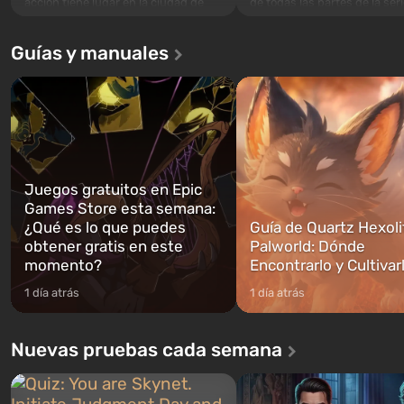
acción tiene lugar en la ciudad de
de todas las partes de la seri
Los Santos, que ya fue apreciada en
excepción. Los eventos com
Grand Theft Auto: San Andreas . Por
en el Refugio 76, el primero 
Guías y manuales
primera vez, el juego contará la
construidos. Este, según la 
historia de tres personajes: Michael,
los especialistas de Vault-Te
Trevor y Franklin, entre los cuales
abrirse primero después de
podrás cambi...
caigan las bombas n...
Juegos gratuitos en Epic
Games Store esta semana:
¿Qué es lo que puedes
Guía de Quartz Hexoli
obtener gratis en este
Palworld: Dónde
momento?
Encontrarlo y Cultivar
1 día atrás
1 día atrás
Nuevas pruebas cada semana