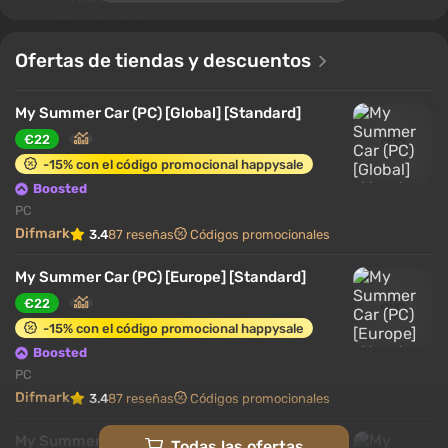
Mundo del juego
Secretos de los coches finlandeses
Ofertas de tiendas y descuentos
Juego en solitario
TOP-5 mods para My Summer Car
My Summer Car (PC) [Global] [Standard]
€22
Antecedentes y trama
-15% con el código promocional happysale
Boosted
PC
Difmark
3.4
87 reseñas
Códigos promocionales
My Summer Car (PC) [Europe] [Standard]
€22
-15% con el código promocional happysale
Boosted
PC
Difmark
3.4
87 reseñas
Códigos promocionales
My Summer Car (PC) [North America]
Todas las ofertas