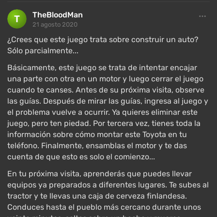
varios asentamientos, territorio natural salvaje, y una
TheBloodMan
parte significativa está completamente inundada por
21 agosto 2020
un lago. Todo está conectado por una carretera
circular y un par de caminos más pequeños, incluidos
¿Crees que este juego trata sobre construir un auto?
Sólo parcialmente...
algunos de tierra.
Básicamente, este juego se trata de intentar encajar
Hay puntos de interés: la casa del protagonista (la
una parte con otra en un motor y luego cerrar el juego
mejor elaborada), tiendas (se pueden comprar
cuando te canses. Antes de su próxima visita, observe
alimentos y piezas para el coche), un taller
las guías. Después de mirar las guías, ingresa al juego y
(reparación y modificación del coche), un aeródromo,
el problema vuelve a ocurrir. Ya quieres eliminar este
un bar y una discoteca, una torre de radio, una granja
juego, pero ten piedad. Por tercera vez, tienes toda la
y otros lugares. Cada uno está relacionado con
información sobre cómo montar este Toyota en tu
alguna misión o historia curiosa, por ejemplo, al
teléfono. Finalmente, ensamblas el motor y te das
tomar una foto del esqueleto de una casa que alguna
cuenta de que esto es solo el comienzo...
vez se quemó, se puede ver el fantasma del
En tu próxima visita, aprenderás que puedes llevar
propietario.
equipos ya preparados a diferentes lugares. Te subes al
tractor y te llevas una caja de cerveza finlandesa.
En el mundo del juego también hay cosas útiles
Conduces hasta el pueblo más cercano durante unos
escondidas: juegos de neumáticos, herramientas,