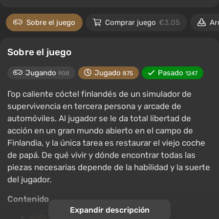
Sobre el juego
Comprar juego
€3.05
Ar
Sobre el juego
Jugando
Jugado
Pasado
908
875
1247
Гор caliente cóctel finlandés de un simulador de
supervivencia en tercera persona y arcade de
automóviles. Al jugador se le da total libertad de
acción en un gran mundo abierto en el campo de
Finlandia, y la única tarea es restaurar el viejo coche
de papá. De qué vivir y dónde encontrar todas las
piezas necesarias depende de la habilidad y la suerte
del jugador.
Contenido
Expandir descripción
Antecedentes y trama