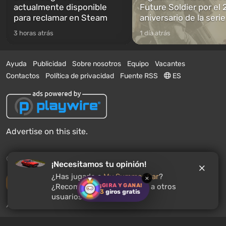
actualmente disponible
Future Soldier por el 
para reclamar en Steam
aniversario de la serie
3 horas atrás
1 día atrás
Ayuda
Publicidad
Sobre nosotros
Equipo
Vacantes
Contactos
Política de privacidad
Fuente RSS
ES
Advertise on this site.
© 2011 - 2026 VGTimes
¡Necesitamos tu opinión!
¿Has jugado a
My Summer Car
?
×
Versión completa
¡GIRA Y GANA!
¿Recomendarías este juego a otros
3
giros gratis
usuarios?
Notificaciones push de noticias:
desactivados
Activar