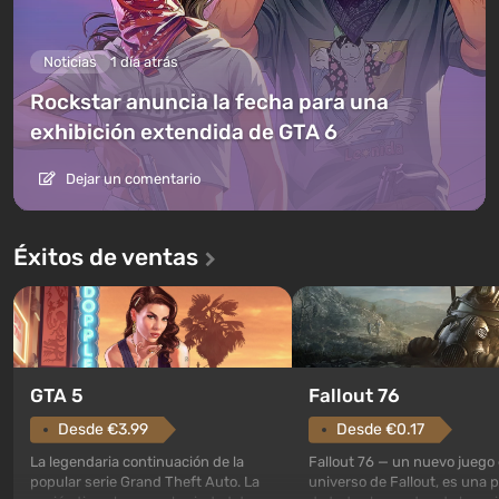
Noticias
1 día atrás
Rockstar anuncia la fecha para una
exhibición extendida de GTA 6
Dejar un comentario
Éxitos de ventas
GTA 5
Fallout 76
Desde €3.99
Desde €0.17
La legendaria continuación de la
Fallout 76 — un nuevo juego 
popular serie Grand Theft Auto. La
universo de Fallout, es una 