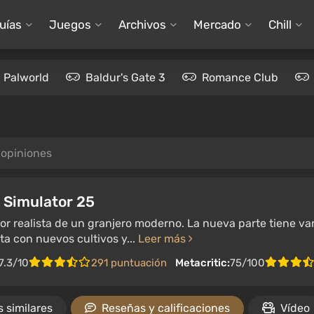
uías
Juegos
Archivos
Mercado
Chill
Palworld
Baldur's Gate 3
Romance Club
 opiniones
 Simulator 25
r realista de un granjero moderno. La nueva parte tiene varia
a con nuevos cultivos y...
Leer más
7.3/10
291 puntuación
Metacritic:
75/100
 similares
Reseñas y calificaciones
Vídeo