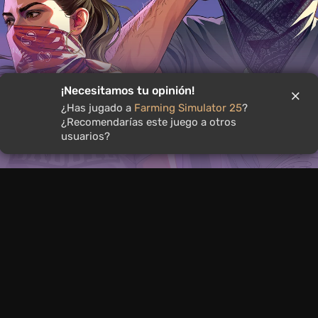
¡Necesitamos tu opinión!
¿Has jugado a
Farming Simulator 25
?
¿Recomendarías este juego a otros
 una exhibición extendida de GTA 6
usuarios?