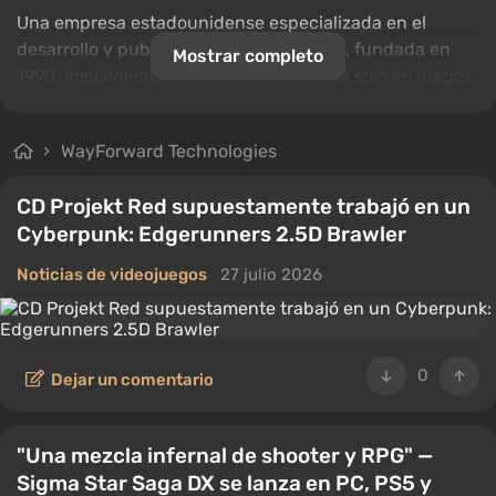
Una empresa estadounidense especializada en el
desarrollo y publicación de videojuegos, fundada en
Mostrar completo
1990. Inicialmente, la empresa trabajaba solo en juegos
para las consolas Super NES y Sega Genesis, pero
posteriormente amplió su catálogo para incluir Game
WayForward Technologies
Boy Advance, Nintendo DS, Nintendo 3DS, PlayStation
Vita, Nintendo Wii y Wii U, Nintendo Switch y
CD Projekt Red supuestamente trabajó en un
dispositivos móviles.
Cyberpunk: Edgerunners 2.5D Brawler
Es conocida por series como
Shantae
y
Mighty
.
Noticias de videojuegos
27 julio 2026
0
Dejar un comentario
"Una mezcla infernal de shooter y RPG" —
Sigma Star Saga DX se lanza en PC, PS5 y