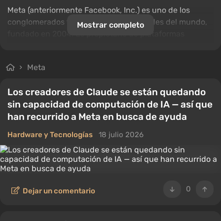
Meta (anteriormente Facebook, Inc.) es uno de los
conglomerados tecnológicos más grandes del mundo,
Mostrar completo
fundado en 2004. Es propietario de plataformas
populares como la red social
Facebook
, los mensajeros
Messenger y
WhatsApp
, así como de la red social
Meta
Instagram
y la empresa
Oculus
. Las plataformas de
Meta reúnen a miles de millones de usuarios de todo el
Los creadores de Claude se están quedando
mundo y les ofrecen la posibilidad de comunicarse,
sin capacidad de computación de IA — así que
intercambiar información, entretenerse y mucho más.
han recurrido a Meta en busca de ayuda
La empresa Meta ha sido reconocida en Rusia como
Hardware y Tecnologías
18 julio 2026
una organización extremista y está prohibida.
0
Dejar un comentario