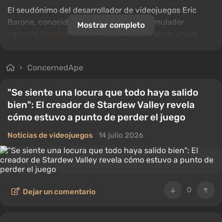
El seudónimo del desarrollador de videojuegos Eric
Barone, conocido por su trabajo en el simulador
Mostrar completo
agrícola
Stardew Valley
. Actualmente trabaja en un
proyecto llamado
Haunted Chocolatier
, que se centrará
en la construcción de una fábrica de chocolate.
ConcernedApe
"Se siente una locura que todo haya salido
bien": El creador de Stardew Valley revela
cómo estuvo a punto de perder el juego
Noticias de videojuegos
14 julio 2026
0
Dejar un comentario