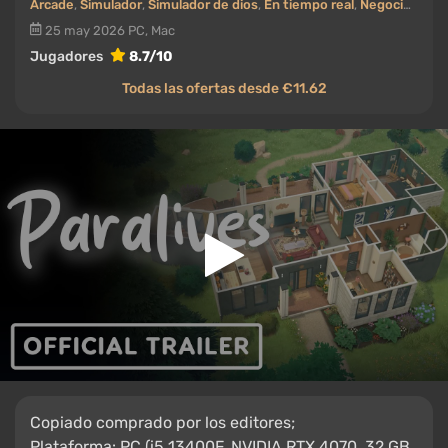
Arcade
,
Simulador
,
Simulador de dios
,
En tiempo real
,
Negocios / gestión
25 may 2026
PC, Mac
Jugadores
8.7/10
Todas las ofertas desde €11.62
Copiado comprado por los editores;
Plataforma: PC (i5 13400F, NVIDIA RTX 4070, 32 GB