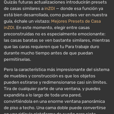
Quizás futuras actualizaciones introducirán presets
de casas similares a
inZOI
— donde esa función ya
está bien desarrollada, como puedes ver en nuestra
guía, échale un vistazo:
Mejores Presets de Casa
inZOI
. En este momento, elegir entre casas
preconstruidas no es especialmente emocionante:
las casas baratas se ven bastante similares, mientras
que las caras requieren que tu Para trabaje duro
durante mucho tiempo antes de que puedan
permitírselas.
Pero la característica más impresionante del sistema
de muebles y construcción es que los objetos
pueden estirarse y redimensionarse casi sin límites.
Tira de cualquier parte de una ventana, y puedes
expandirla a lo largo de toda una pared,
convirtiéndola en una enorme ventana panorámica
de piso a techo. Una cama doble puede convertirse
en una ridícula plataforma de sueño para siete