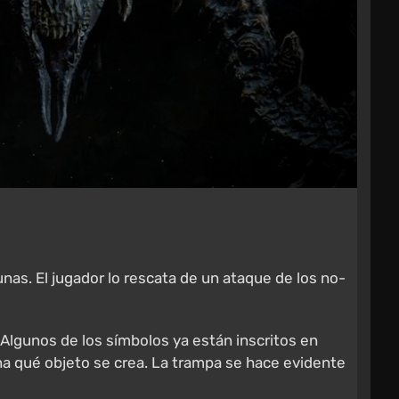
 runas. El jugador lo rescata de un ataque de los no-
Algunos de los símbolos ya están inscritos en
na qué objeto se crea. La trampa se hace evidente