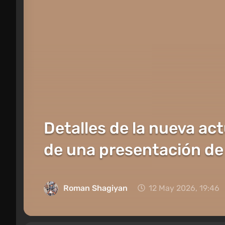
Detalles de la nueva act
de una presentación de
Roman Shagiyan
12 May 2026, 19:46