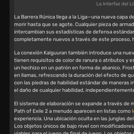
La Interfaz del 
La Barrera Rúnica llega a la Liga—una nueva capa 
morir hasta que se agote. Cualquier pieza de armad
intercambian sus estadísticas de defensa estánda
completamente nuevos a través de este proceso, hac
La conexión Kalguuran también introduce una nueva
tienen requisitos de color de ranura o atributos y
un hechizo en un patrón en forma de abanico. Frostf
en llamas, refrescando la duración del efecto de 
con las piedras de habilidad estándar de maneras 
el daño de cualquier habilidad, independientemente
El sistema de elaboración se expande a través de 
Path of Exile 2 a menudo aparecen en listas como
experiencia. Una ubicación oculta en las junglas del
Los objetos únicos de bajo nivel con modificadore
viables para el juego de final de juego. Los objet