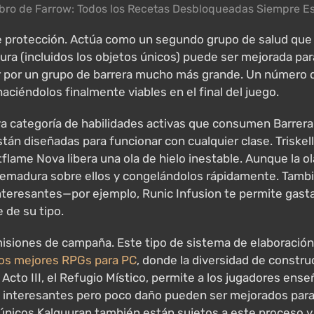
Libro de Farrow: Todos los Recetas Desbloqueadas Siempre E
de protección. Actúa como un segundo grupo de salud que 
ura (incluidos los objetos únicos) puede ser mejorada par
r por un grupo de barrera mucho más grande. Un número 
iéndolos finalmente viables en el final del juego.
 categoría de habilidades activas que consumen Barrera 
 están diseñadas para funcionar con cualquier clase. Tris
lame Nova libera una ola de hielo inestable. Aunque la ol
quemadura sobre ellos y congelándolos rápidamente. Tambi
interesantes—por ejemplo, Runic Infusion te permite gas
 de su tipo.
misiones de campaña. Este tipo de sistema de elaboraci
los mejores RPGs para PC
, donde la diversidad de constru
 Acto III, el Refugio Místico, permite a los jugadores ens
s interesantes pero poco daño pueden ser mejorados para
os únicos Kalguuran también están sujetos a este proceso