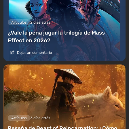
Artículos
2 días atrás
¿Vale la pena jugar la trilogía de Mass
Effect en 2026?
Dejar un comentario
Artículos
3 días atrás
Reseña de Beast of Reincarnation: ¿Cómo