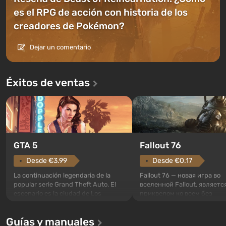
es el RPG de acción con historia de los
creadores de Pokémon?
Dejar un comentario
Éxitos de ventas
GTA 5
Fallout 76
Desde €3.99
Desde €0.17
La continuación legendaria de la
Fallout 76 — новая игра во
popular serie Grand Theft Auto. El
вселенной Fallout, являетс
escenario es la ciudad de Los
приквелом ко всем без
Santos, que ya conquistó a los
исключения частям серии.
jugadores en Grand Theft Auto: San
События начинаются с Уб
Guías y manuales
Andreas . Por primera vez, el juego
76, первого среди построе