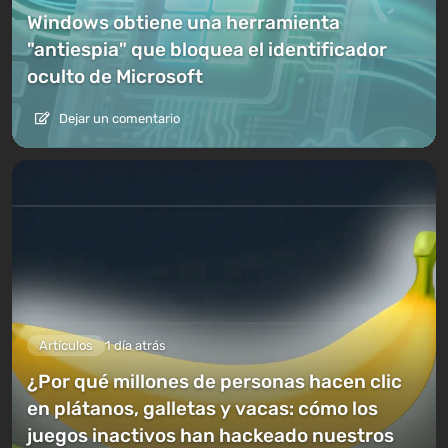
Windows obtiene una herramienta
"antiespia" que bloquea el identificador
oculto de Microsoft
Dejar un comentario
Artículos
1 día atrás
¿Por qué millones de personas hacen clic
en plátanos, galletas y vacas: cómo los
juegos inactivos han hackeado nuestros