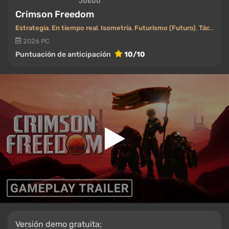
JUEGO
Crimson Freedom
Estrategia
,
En tiempo real
,
Isometría
,
Futurismo (Futuro)
,
Táctica
,
C
2026
PC
Puntuación de anticipación
10/10
Versión demo gratuita;