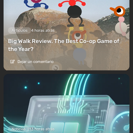
Artículos
4 horas atrás
Big Walk Review. The Best Co-op Game of
the Year?
Dejar un comentario
Noticias
13 horas atrás