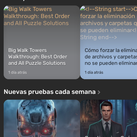
narra la historia de tres personajes:
Оно же, по задумке специа
Michael, Trevor y Franklin, entre los
Vault-Tec, должно открыть
cuales podrás cambi...
первым после того, как на
Америку упадут ядерные б
Место действия Fallout...
Big Walk Towers
Cómo forzar la elimin
Walkthrough: Best Order
de archivos y carpeta
and All Puzzle Solutions
no se pueden elimina
1 día atrás
1 día atrás
Nuevas pruebas cada semana