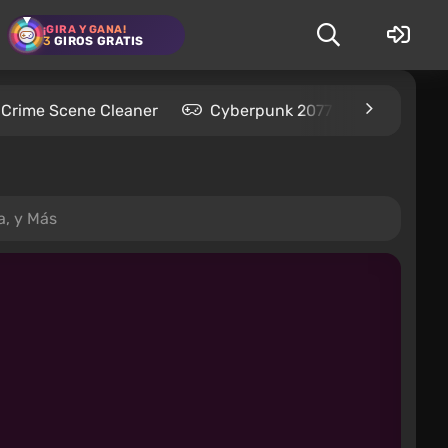
¡GIRA Y GANA!
3
GIROS GRATIS
Crime Scene Cleaner
Cyberpunk 2077
Kingdom
a, y Más