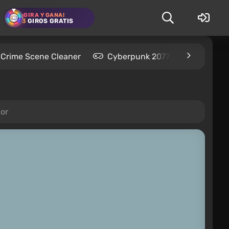
¡GIRA Y GANA!
3
GIROS GRATIS
Crime Scene Cleaner
Cyberpunk 2077
Kingdom
jor