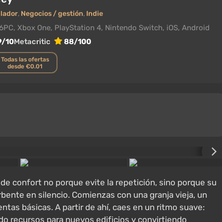
lador
,
Negocios / gestión
,
Indie
6
PC, Xbox One, PlayStation 4, Nintendo Switch, iOS, Android
9/10
Metacritic
88/100
Todas las ofertas
desde €0.01
e confort no porque evite la repetición, sino porque su
orbente en silencio. Comienzas con una granja vieja, un
ntas básicas. A partir de ahí, caes en un ritmo suave:
do recursos para nuevos edificios y convirtiendo