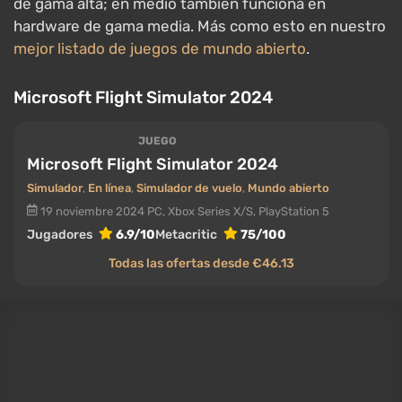
diferente a todo lo demás en este top: transmite
todo el planeta desde la nube — con ciudades en
fotogrametría, clima real y tráfico real — así que la
carga recae en la CPU y tu conexión a internet tanto
como en la GPU. Como una demostración técnica, es
un referente.
Qué PC necesitas: una CPU potente, un SSD rápido y
una conexión estable; el factor sorpresa solo se
activa en configuraciones altas.
Kingdom Come: Deliverance 2
JUEGO
Kingdom Come: Deliverance 2
Juego de rol
,
Acción
,
Aventura
,
Vista en primera persona
,
Histórica
4 febrero 2025
PlayStation 5, Xbox Series X/S, PC
VGTimes
9.7/10
Jugadores
8.9/10