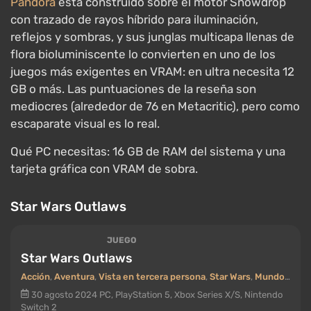
Una aventura de mundo abierto en una galaxia muy,
muy lejana, donde el sinvergüenza Kay Vess lleva a
cabo esquemas entre planetas y el espacio.
Star
Wars Outlaws
es otro caso de "las puntuaciones son
mediocres (alrededor de 76 en Metacritic), pero la
carga y los gráficos son de primer nivel": el mismo
motor Snowdrop con iluminación trazada por rayos,
ciudades densas, estaciones e interiores detallados.
Una puntuación mediocre no significa una imagen
débil.
Qué PC necesitas: para configuraciones altas,
hardware de gama media alta; para trazado de rayos,