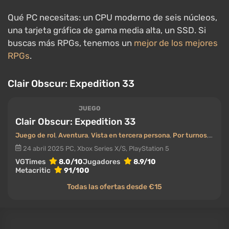
surrealista donde, una vez al año, la Pintora borra a
todos los que han alcanzado cierta edad.
Clair
Obscur: Expedition 33
es uno de los proyectos
visualmente más ricos de 2025 y prueba de que ser
exigente no depende del género: Unreal Engine 5
impulsa ubicaciones detalladas con iluminación
compleja y efectos densos, e incluso las escenas de
combate estáticas se renderizan de manera costosa.
Uno de los éxitos de 2025, con reseñas
abrumadoramente positivas en Steam.
Qué PC necesitas: para configuraciones altas a
1440p, una tarjeta gráfica de gama media alta.
Final Fantasy VII Rebirth
JUEGO
Final Fantasy VII Rebirth