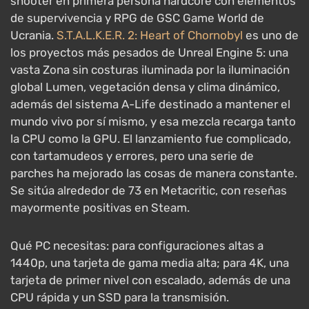
Un RPG de acción post-apocalíptico sobre la
cazadora Aloy y bestias robóticas gigantes.
Horizon
Forbidden West
es uno de los puertos de PC más
exigentes de Sony: el motor Decima renderiza
vegetación densa donde cada arbusto es geometría
real en lugar de un sprite, empuja una enorme