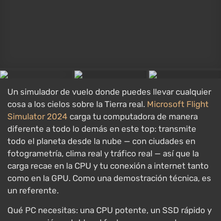
Metacritic
88/100
Todas las ofertas desde €14.45
Un RPG histórico sin magia y sin dragones —
Bohemia medieval, el herrero Henry y eventos reales
del siglo XV.
Kingdom Come: Deliverance 2
carga