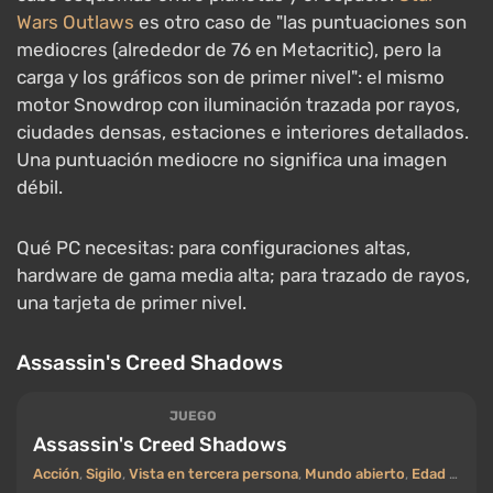
Un juego de acción sigilosa sobre dos héroes: un
shinobi y un samurái en el Japón feudal.
Assassin's
Creed Shadows
carga el hardware con iluminación
global trazada por rayos en todo el mundo y un
entorno reactivo: la nieve se derrite, el hielo se
rompe, las estaciones y el clima cambian, el paisaje
es destructible. Todo esto en un gran mundo sin
costuras.
Qué PC necesitas: los ajustes de RT requieren una
tarjeta moderna de primer nivel; sin trazado de rayos,