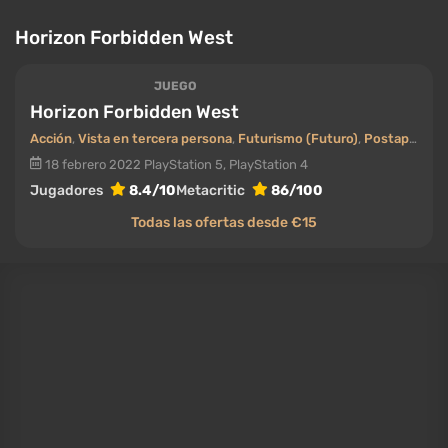
distancia de dibujado y modelos de robots hechos de
miles de partes con iluminación volumétrica. Fue
recibido con calidez, con reseñas muy positivas en
Steam.
Qué PC necesitas: para 4K/60, una tarjeta de gama
alta con escalado y, sin falta, 16 GB de RAM del
sistema.
Red Dead Redemption 2
JUEGO
Red Dead Redemption 2
Acción
,
Disparos
,
Aventura
,
Vista en tercera persona
,
Mundo abierto
26 octubre 2018
Xbox One, PlayStation 4, PC, Stadia
Jugadores
8.4/10
Metacritic
96/100
Todas las noticias Red Dead Redemption 2