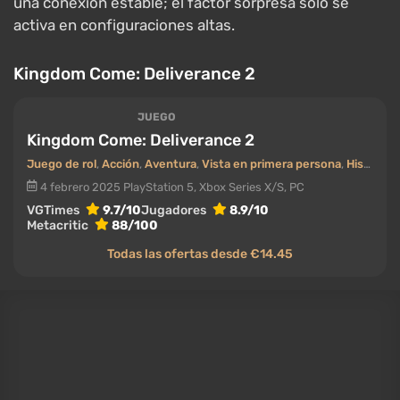
tanto la CPU como la GPU: CryEngine impulsa una
simulación de mundo denso — los NPCs siguen una
rutina diaria, la armadura y los cuerpos tienen un
modelo físico, y los grandes bosques están llenos de
vegetación honesta. La simulación y las multitudes
presionan la CPU, la imagen de CryEngine en la GPU.
Se sitúa alrededor de 88 en Metacritic, con reseñas
abrumadoramente positivas en Steam.
Qué PC necesitas: un CPU moderno de seis núcleos,
una tarjeta gráfica de gama media alta, un SSD. Si
buscas más RPGs, tenemos un
mejor de los mejores
RPGs
.
Clair Obscur: Expedition 33
JUEGO
Clair Obscur: Expedition 33