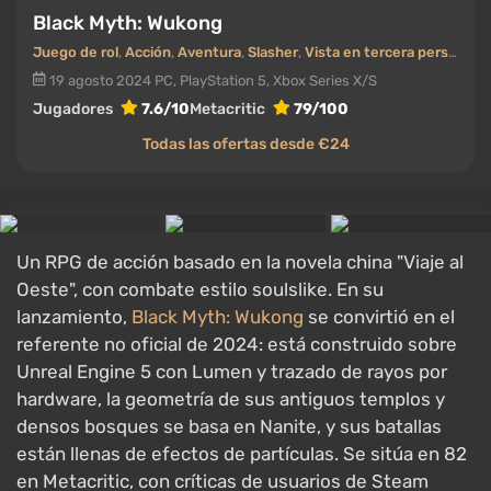
Black Myth: Wukong
Juego de rol
,
Acción
,
Aventura
,
Slasher
,
Vista en tercera persona
,
F
19 agosto 2024
PC, PlayStation 5, Xbox Series X/S
Jugadores
7.6/10
Metacritic
79/100
Todas las ofertas desde €24
Un RPG de acción basado en la novela china "Viaje al
Oeste", con combate estilo soulslike. En su
lanzamiento,
Black Myth: Wukong
se convirtió en el
referente no oficial de 2024: está construido sobre
Unreal Engine 5 con Lumen y trazado de rayos por
hardware, la geometría de sus antiguos templos y
densos bosques se basa en Nanite, y sus batallas
están llenas de efectos de partículas. Se sitúa en 82
en Metacritic, con críticas de usuarios de Steam