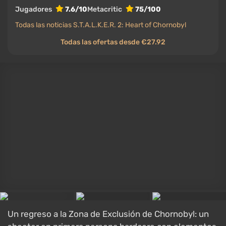
Se sitúa alrededor de 73 en Metacritic, con reseñas
mayormente positivas en Steam.
Qué PC necesitas: para configuraciones altas a
1440p, una tarjeta de gama media alta; para 4K, una
tarjeta de primer nivel con escalado, además de una
CPU rápida y un SSD para la transmisión.
Horizon Forbidden West
JUEGO
Horizon Forbidden West
Acción
,
Vista en tercera persona
,
Futurismo (Futuro)
,
Postapocalíptico
18 febrero 2022
PlayStation 5, PlayStation 4
Jugadores
8.4/10
Metacritic
86/100
Todas las ofertas desde €15