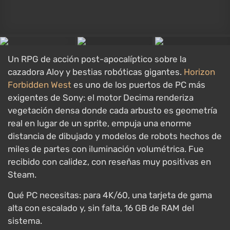
Todas las ofertas desde €8
Un western de mundo abierto sobre el forajido
Arthur Morgan en el ocaso del Viejo Oeste.
Red Dead
Redemption 2
es uno de los mundos abiertos más
detallados jamás creados y nuestro ancla para "salió
hace un tiempo y aún sorprende al hardware": los