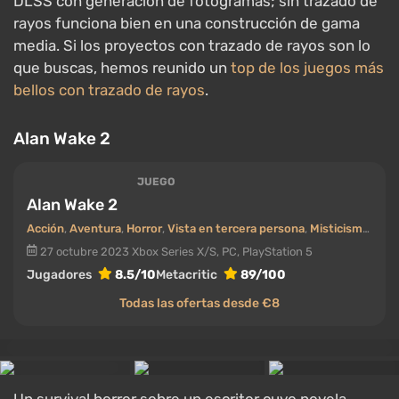
DLSS con generación de fotogramas; sin trazado de
rayos funciona bien en una construcción de gama
media. Si los proyectos con trazado de rayos son lo
que buscas, hemos reunido un
top de los juegos más
bellos con trazado de rayos
.
Alan Wake 2
JUEGO
Alan Wake 2
Acción
,
Aventura
,
Horror
,
Vista en tercera persona
,
Misticismo / sobrenatural
27 octubre 2023
Xbox Series X/S, PC, PlayStation 5
Jugadores
8.5/10
Metacritic
89/100
Todas las ofertas desde €8
Un survival horror sobre un escritor cuyo novela