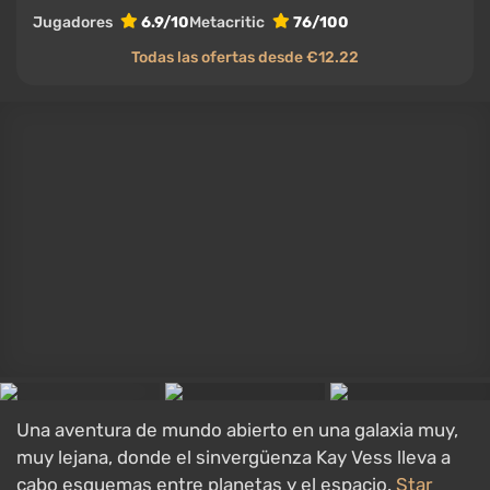
una tarjeta de primer nivel.
Assassin's Creed Shadows
JUEGO
Assassin's Creed Shadows
Acción
,
Sigilo
,
Vista en tercera persona
,
Mundo abierto
,
Edad Media
20 marzo 2025
PC, PlayStation 5, Xbox Series X/S, Nintendo
Switch 2
VGTimes
7.0/10
Jugadores
7.6/10
Metacritic
82/100
Todas las ofertas desde €20