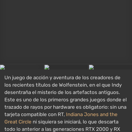
Un juego de acción y aventura de los creadores de
los recientes títulos de Wolfenstein, en el que Indy
desentraña el misterio de los artefactos antiguos.
Este es uno de los primeros grandes juegos donde el
trazado de rayos por hardware es obligatorio: sin una
tarjeta compatible con RT,
Indiana Jones and the
Great Circle
ni siquiera se iniciará, lo que descarta
todo lo anterior a las generaciones RTX 2000 y RX
6000. Además, hay trazado de rayos completo
opcional, y el juego es exigente en memoria de video:
en tarjetas de 8 GB se cierra en el escritorio con
configuraciones altas.
Qué PC necesitas: como mínimo, una tarjeta con
trazado de rayos; para trazado de rayos, una tarjeta
de gama alta con 16 GB de VRAM. Más sobre el juego
en nuestra
reseña de Indiana Jones and the Great
Circle
.