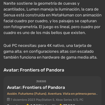
Todas las ofertas desde €10
Un juego de acción en primera persona ambientado
en el mundo abierto del planeta Pandora, en el
universo de James Cameron.
Avatar: Frontiers of
Pandora
está construido sobre el motor Snowdrop
con trazado de rayos híbrido para iluminación,
reflejos y sombras, y sus junglas multicapa llenas de
flora bioluminiscente lo convierten en uno de los
juegos más exigentes en VRAM: en ultra necesita 12
GB o más. Las puntuaciones de la reseña son
mediocres (alrededor de 76 en Metacritic), pero como
escaparate visual es lo real.
Qué PC necesitas: 16 GB de RAM del sistema y una
tarjeta gráfica con VRAM de sobra.