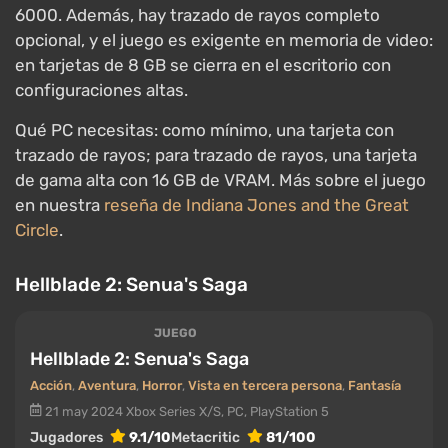
Hellblade 2: Senua's Saga
JUEGO
Hellblade 2: Senua's Saga
Acción
,
Aventura
,
Horror
,
Vista en tercera persona
,
Fantasía
21 may 2024
Xbox Series X/S, PC, PlayStation 5
Jugadores
9.1/10
Metacritic
81/100
Todas las ofertas desde €11.49
Una aventura cinematográfica sobre la guerrera
Senua, que se abre camino a través de Islandia de la
era vikinga y sus propias alucinaciones.
Hellblade 2
es un referente de fotorrealismo en Unreal Engine 5:
Nanite sostiene la geometría de cuevas y