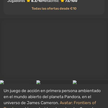
Star Wars Outlaws
JUEGO
Star Wars Outlaws
Acción
,
Aventura
,
Vista en tercera persona
,
Star Wars
,
Mundo abierto
30 agosto 2024
PC, PlayStation 5, Xbox Series X/S, Nintendo
Switch 2
Jugadores
6.9/10
Metacritic
76/100
Todas las ofertas desde €12.22