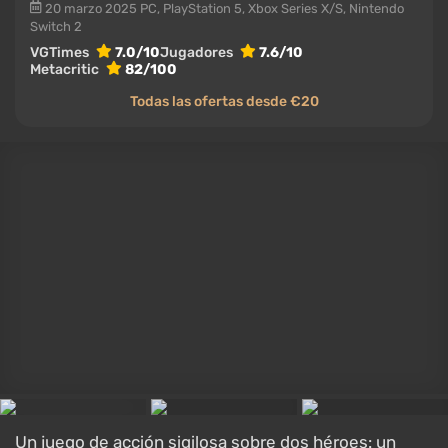
la carga es notablemente más ligera.
S.T.A.L.K.E.R. 2: Heart of Chornobyl
JUEGO
S.T.A.L.K.E.R. 2: Heart of Chornobyl
Acción
,
Disparos
,
Vista en primera persona
,
Postapocalíptico
20 noviembre 2024
PC, Xbox Series X/S, PlayStation 5
Jugadores
7.6/10
Metacritic
75/100
Todas las noticias S.T.A.L.K.E.R. 2: Heart of Chornobyl
Todas las ofertas desde €27.92