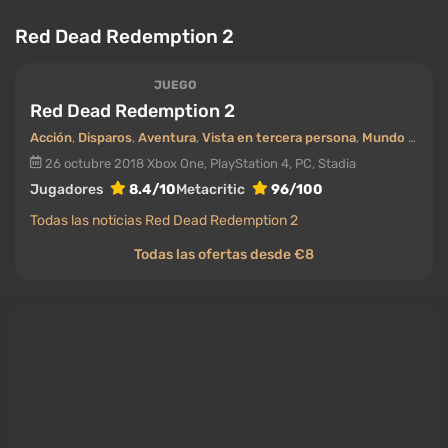
animales tienen animaciones individuales, la nieve se
deforma bajo los pies, las nubes y la niebla
volumétricas se calculan en tiempo real, y la
distancia de dibujado funciona sin pop-in. Tiene una
puntuación promedio de 93 en Metacritic.
Qué PC necesitas: en ultra aún requiere una tarjeta
de gama alta; en medio también funciona en
hardware de gama media. Más como esto en nuestro
mejor listado de juegos de mundo abierto
.
Microsoft Flight Simulator 2024
JUEGO
Microsoft Flight Simulator 2024
Simulador
,
En línea
,
Simulador de vuelo
,
Mundo abierto
19 noviembre 2024
PC, Xbox Series X/S, PlayStation 5