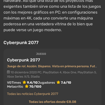
hardware. Así que una lista de los proyectos más
exigentes también sirve como una lista de los juegos
con los mejores gráficos en PC: en configuraciones
máximas en 4K, cada uno convierte una máquina
poderosa en una verdadera vitrina de lo bien que
puede verse un juego moderno.
Cyberpunk 2077
JUEGO
Cyberpunk 2077
Juego de rol
,
Acción
,
Disparos
,
Vista en primera persona
,
Futurismo (Futuro)
10 diciembre 2020
PC, PlayStation 4, Xbox One, PlayStation 5,
Xbox Series X/S, Stadia
VGTimes
9.4/10
Jugadores
7.6/10
Metacritic
70/100
Todas las noticias Cyberpunk 2077
Todas las ofertas desde €8.08