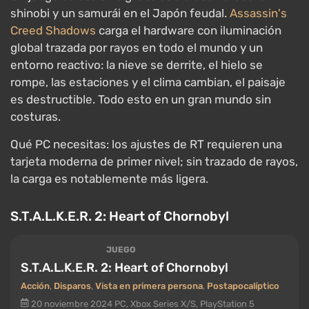
Un regreso a la Zona de Exclusión de Chornobyl: un
shooter en primera persona hardcore con elementos
de supervivencia y RPG de GSC Game World de
Ucrania.
S.T.A.L.K.E.R. 2: Heart of Chornobyl
es uno de
los proyectos más pesados de Unreal Engine 5: una
vasta Zona sin costuras iluminada por la iluminación
global Lumen, vegetación densa y clima dinámico,
además del sistema A-Life destinado a mantener el
mundo vivo por sí mismo, y esa mezcla recarga tanto
la CPU como la GPU. El lanzamiento fue complicado,
con tartamudeos y errores, pero una serie de
parches ha mejorado las cosas de manera constante.