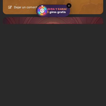
×
Dejar un comentario
¡GIRA Y GANA!
3
giros gratis
Artículos
9 horas atrás
Qué jugar este fin de semana, 8-9 de
agosto: LAS 9 mejores selecciones de los
editores de VGTimes
1 comentario