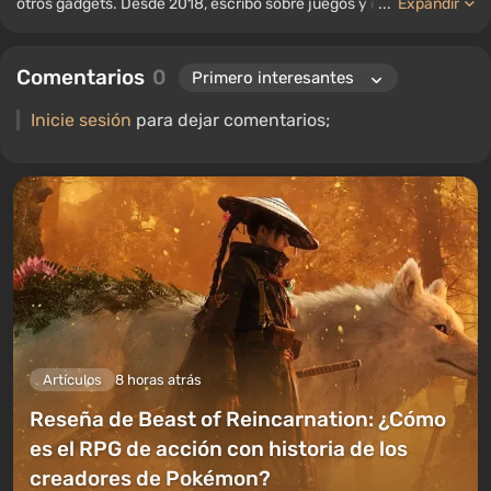
otros gadgets. Desde 2018, escribo sobre juegos y equipos; mi
...
Expandir
experiencia en el campo de la ingeniería de sonido me ha
permitido comprender bien los matices de las tecnologías de
Comentarios
0
audio, y mi amor por la electrónica me ha llevado a estudiar el
interior de las PC, por lo que siempre estoy en busca de algo
Inicie sesión
para dejar comentarios;
nuevo e interesante en el ámbito del hardware para juegos.
Artículos
8 horas atrás
Reseña de Beast of Reincarnation: ¿Cómo
es el RPG de acción con historia de los
creadores de Pokémon?