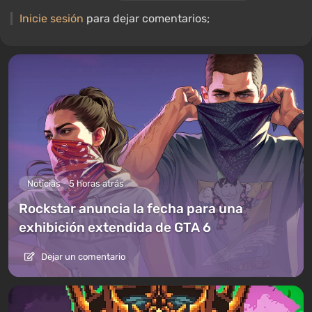
interior de las PC, por lo que siempre estoy en busca de algo
Inicie sesión
para dejar comentarios;
nuevo e interesante en el ámbito del hardware para juegos.
Noticias
5 horas atrás
Rockstar anuncia la fecha para una
exhibición extendida de GTA 6
Dejar un comentario