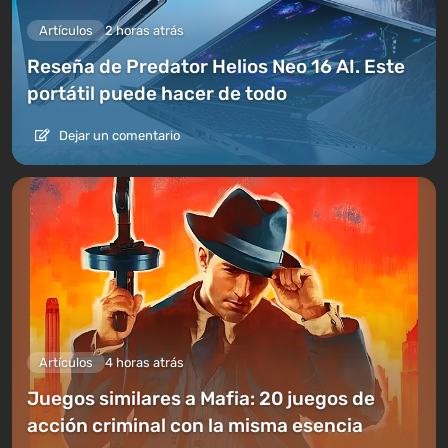
Artículos
2 horas atrás
Reseña de Predator Helios Neo 16 AI. Este
portátil puede hacer de todo
Dejar un comentario
Artículos
4 horas atrás
Juegos similares a Mafia: 20 juegos de
acción criminal con la misma esencia