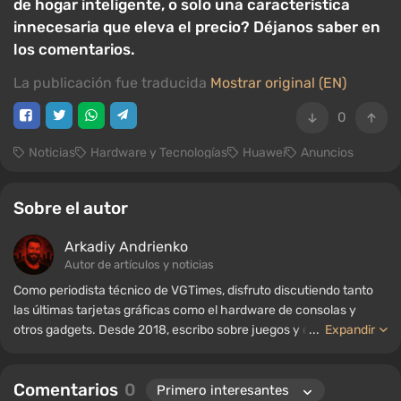
de hogar inteligente, o solo una característica
innecesaria que eleva el precio? Déjanos saber en
los comentarios.
La publicación fue traducida
Mostrar original (EN)
0
Noticias
Hardware y Tecnologías
Huawei
Anuncios
Sobre el autor
Arkadiy Andrienko
Autor de artículos y noticias
Como periodista técnico de VGTimes, disfruto discutiendo tanto
las últimas tarjetas gráficas como el hardware de consolas y
otros gadgets. Desde 2018, escribo sobre juegos y equipos; mi
...
Expandir
experiencia en el campo de la ingeniería de sonido me ha
permitido comprender bien los matices de las tecnologías de
Comentarios
0
audio, y mi amor por la electrónica me ha llevado a estudiar el