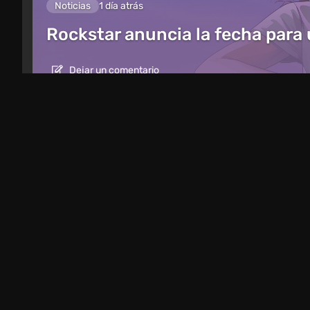
Noticias
1 día atrás
Rockstar anuncia la fecha para
Dejar un comentario
Artículos
22 horas atrás