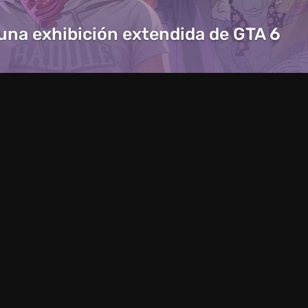
 una exhibición extendida de GTA 6
Artículos
23 horas atr