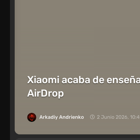
Xiaomi acaba de enseña
AirDrop
Arkadiy Andrienko
2 Junio 2026, 10: