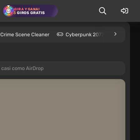
¡GIRA Y GANA!
3
GIROS GRATIS
Crime Scene Cleaner
Cyberpunk 2077
Kingdom
 casi como AirDrop