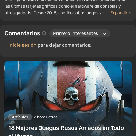
las últimas tarjetas gráficas como el hardware de consolas y
otros gadgets. Desde 2018, escribo sobre juegos y equipos; mi
...
Expandir
experiencia en el campo de la ingeniería de sonido me ha
permitido comprender bien los matices de las tecnologías de
Comentarios
0
audio, y mi amor por la electrónica me ha llevado a estudiar el
interior de las PC, por lo que siempre estoy en busca de algo
Inicie sesión
para dejar comentarios;
nuevo e interesante en el ámbito del hardware para juegos.
Artículos
12 horas atrás
18 Mejores Juegos Rusos Amados en Todo