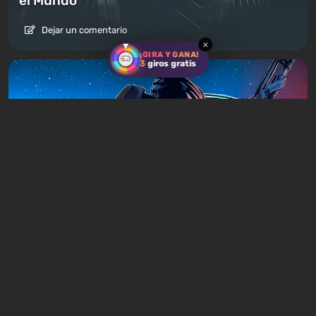
el Mundo
Dejar un comentario
×
¡GIRA Y GANA!
3
giros gratis
Artículos
15 horas atrás
¿Vale la pena jugar la trilogía de Mass
Effect en 2026?
Dejar un comentario