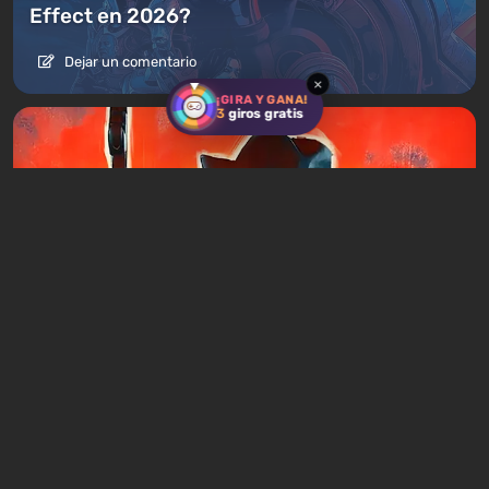
Effect en 2026?
Dejar un comentario
×
¡GIRA Y GANA!
3
giros gratis
Artículos
2 días atrás
Juegos similares a Mafia: 20 juegos de
acción criminal con la misma esencia
Dejar un comentario