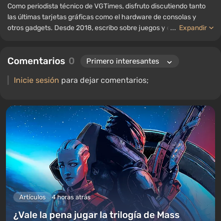
Como periodista técnico de VGTimes, disfruto discutiendo tanto
las últimas tarjetas gráficas como el hardware de consolas y
otros gadgets. Desde 2018, escribo sobre juegos y equipos; mi
...
Expandir
experiencia en el campo de la ingeniería de sonido me ha
permitido comprender bien los matices de las tecnologías de
Comentarios
0
audio, y mi amor por la electrónica me ha llevado a estudiar el
interior de las PC, por lo que siempre estoy en busca de algo
Inicie sesión
para dejar comentarios;
nuevo e interesante en el ámbito del hardware para juegos.
Artículos
4 horas atrás
¿Vale la pena jugar la trilogía de Mass