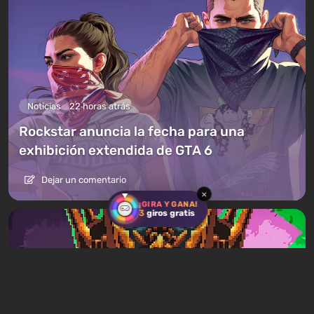
Noticias
22 horas atrás
Rockstar anuncia la fecha para una
exhibición extendida de GTA 6
Dejar un comentario
×
¡GIRA Y GANA!
3
giros gratis