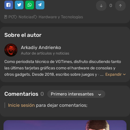
0
PC
Noticias
Hardware y Tecnologías
Sobre el autor
Arkadiy Andrienko
Autor de artículos y noticias
Como periodista técnico de VGTimes, disfruto discutiendo tanto
las últimas tarjetas gráficas como el hardware de consolas y
otros gadgets. Desde 2018, escribo sobre juegos y equipos; mi
...
Expandir
experiencia en el campo de la ingeniería de sonido me ha
permitido comprender bien los matices de las tecnologías de
Comentarios
0
audio, y mi amor por la electrónica me ha llevado a estudiar el
interior de las PC, por lo que siempre estoy en busca de algo
Inicie sesión
para dejar comentarios;
nuevo e interesante en el ámbito del hardware para juegos.