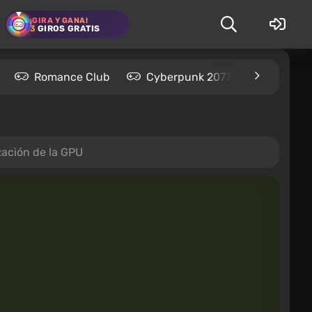
¡GIRA Y GANA!
3
GIROS GRATIS
Romance Club
Cyberpunk 2077
Kingdom
zación de la GPU