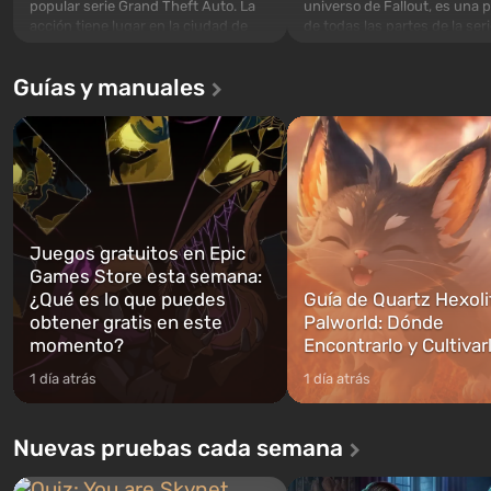
popular serie Grand Theft Auto. La
universo de Fallout, es una 
acción tiene lugar en la ciudad de
de todas las partes de la seri
Los Santos, que ya fue apreciada en
excepción. Los eventos com
Grand Theft Auto: San Andreas . Por
en el Refugio 76, el primero 
Guías y manuales
primera vez, el juego contará la
construidos. Este, según la 
historia de tres personajes: Michael,
los especialistas de Vault-Te
Trevor y Franklin, entre los cuales
abrirse primero después de
podrás cambi...
caigan las bombas n...
Juegos gratuitos en Epic
Games Store esta semana:
¿Qué es lo que puedes
Guía de Quartz Hexoli
obtener gratis en este
Palworld: Dónde
momento?
Encontrarlo y Cultivar
1 día atrás
1 día atrás
Nuevas pruebas cada semana