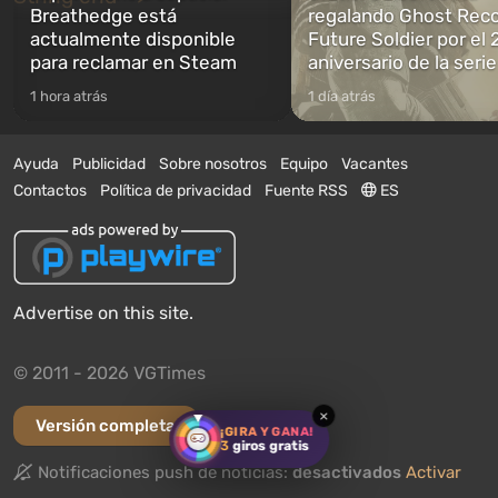
Breathedge está
regalando Ghost Reco
actualmente disponible
Future Soldier por el 
para reclamar en Steam
aniversario de la serie
1 hora atrás
1 día atrás
Ayuda
Publicidad
Sobre nosotros
Equipo
Vacantes
Contactos
Política de privacidad
Fuente RSS
ES
Advertise on this site.
© 2011 - 2026 VGTimes
×
Versión completa
¡GIRA Y GANA!
3
giros gratis
Notificaciones push de noticias:
desactivados
Activar