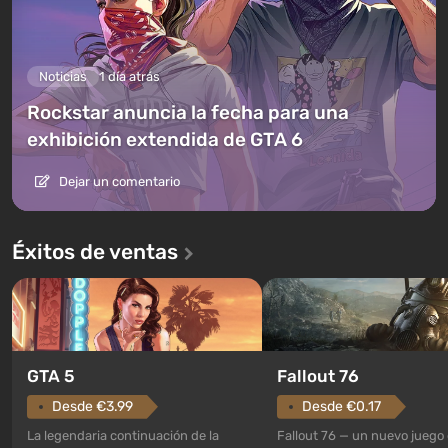
Noticias
1 día atrás
Rockstar anuncia la fecha para una
exhibición extendida de GTA 6
Dejar un comentario
Éxitos de ventas
GTA 5
Fallout 76
Desde €3.99
Desde €0.17
La legendaria continuación de la
Fallout 76 — un nuevo juego 