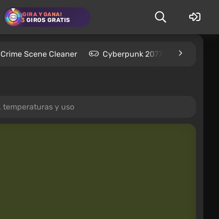
¡GIRA Y GANA!
3
GIROS GRATIS
Crime Scene Cleaner
Cyberpunk 2077
Kingdom
, temperaturas y uso