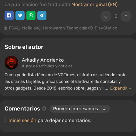
La publicación fue traducida
Mostrar original (EN)
0
PS4
Noticias
Hardware y Tecnologías
PlayStation
Sobre el autor
Arkadiy Andrienko
Autor de artículos y noticias
Como periodista técnico de VGTimes, disfruto discutiendo tanto
las últimas tarjetas gráficas como el hardware de consolas y
otros gadgets. Desde 2018, escribo sobre juegos y equipos; mi
...
Expandir
experiencia en el campo de la ingeniería de sonido me ha
permitido comprender bien los matices de las tecnologías de
Comentarios
0
audio, y mi amor por la electrónica me ha llevado a estudiar el
interior de las PC, por lo que siempre estoy en busca de algo
Inicie sesión
para dejar comentarios;
nuevo e interesante en el ámbito del hardware para juegos.