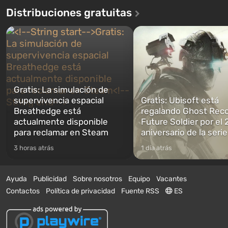
Distribuciones gratuitas
Gratis: La simulación de
supervivencia espacial
Gratis: Ubisoft está
Breathedge está
regalando Ghost Reco
actualmente disponible
Future Soldier por el 
para reclamar en Steam
aniversario de la serie
3 horas atrás
1 día atrás
Ayuda
Publicidad
Sobre nosotros
Equipo
Vacantes
Contactos
Política de privacidad
Fuente RSS
ES