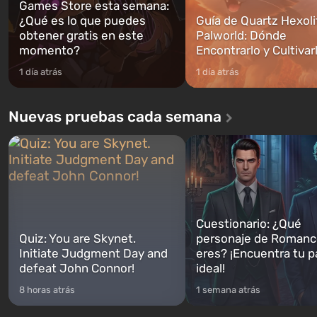
Games Store esta semana:
¿Qué es lo que puedes
Guía de Quartz Hexoli
obtener gratis en este
Palworld: Dónde
momento?
Encontrarlo y Cultivar
1 día atrás
1 día atrás
Nuevas pruebas cada semana
Cuestionario: ¿Qué
Quiz: You are Skynet.
personaje de Romanc
Initiate Judgment Day and
eres? ¡Encuentra tu p
defeat John Connor!
ideal!
8 horas atrás
1 semana atrás