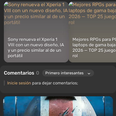
permitido comprender bien los matices de las tecnologías de
audio, y mi amor por la electrónica me ha llevado a estudiar el
interior de las PC, por lo que siempre estoy en busca de algo
nuevo e interesante en el ámbito del hardware para juegos.
Sony renueva el Xperia 1
Mejores RPGs para P
VIII con un nuevo diseño, IA
laptops de gama baja
y un precio similar al de un
2026 — TOP 25 juego
portátil
rol
Comentarios
0
Inicie sesión
para dejar comentarios;