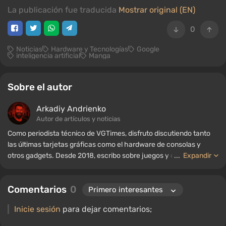
La publicación fue traducida
Mostrar original (EN)
0
Noticias
Hardware y Tecnologías
Google
inteligencia artificial
Manga
Sobre el autor
Arkadiy Andrienko
Autor de artículos y noticias
Como periodista técnico de VGTimes, disfruto discutiendo tanto
las últimas tarjetas gráficas como el hardware de consolas y
otros gadgets. Desde 2018, escribo sobre juegos y equipos; mi
...
Expandir
experiencia en el campo de la ingeniería de sonido me ha
permitido comprender bien los matices de las tecnologías de
Comentarios
0
audio, y mi amor por la electrónica me ha llevado a estudiar el
interior de las PC, por lo que siempre estoy en busca de algo
Inicie sesión
para dejar comentarios;
nuevo e interesante en el ámbito del hardware para juegos.