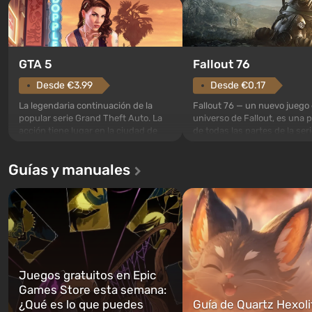
GTA 5
Fallout 76
Desde €3.99
Desde €0.17
La legendaria continuación de la
Fallout 76 — un nuevo juego 
popular serie Grand Theft Auto. La
universo de Fallout, es una 
acción tiene lugar en la ciudad de
de todas las partes de la seri
Los Santos, que ya fue apreciada en
excepción. Los eventos com
Grand Theft Auto: San Andreas . Por
en el Refugio 76, el primero 
Guías y manuales
primera vez, el juego contará la
construidos. Este, según la 
historia de tres personajes: Michael,
los especialistas de Vault-Te
Trevor y Franklin, entre los cuales
abrirse primero después de
podrás cambi...
caigan las bombas n...
Juegos gratuitos en Epic
Games Store esta semana:
¿Qué es lo que puedes
Guía de Quartz Hexoli