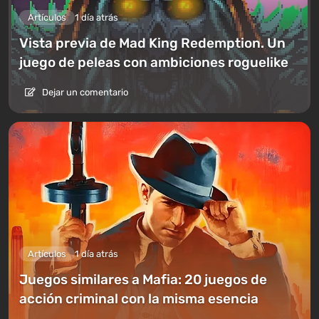
Artículos
1 día atrás
Vista previa de Mad King Redemption. Un
juego de peleas con ambiciones roguelike
Dejar un comentario
Artículos
1 día atrás
Juegos similares a Mafia: 20 juegos de
acción criminal con la misma esencia