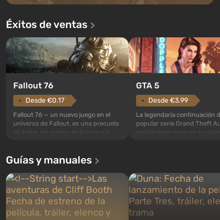
Éxitos de ventas
GTA 5
Fallout 76
Desde €3.99
Desde €0.17
La legendaria continuación d
Fallout 76 — un nuevo juego en el
popular serie Grand Theft Au
universo de Fallout, es una precuela
acción tiene lugar en la ciud
de todas las partes de la serie sin
Los Santos, que ya fue apre
excepción. Los eventos comienzan
Grand Theft Auto: San Andre
en el Refugio 76, el primero de los
Guías y manuales
primera vez, el juego contará
construidos. Este, según la idea de
historia de tres personajes: 
los especialistas de Vault-Tec, debe
Trevor y Franklin, entre los 
abrirse primero después de que
podrás cambi...
caigan las bombas n...