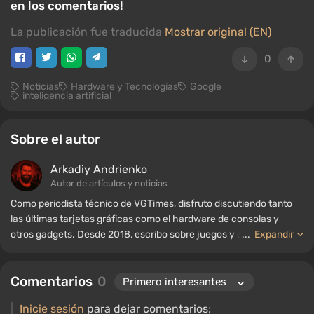
en los comentarios!
La publicación fue traducida
Mostrar original (EN)
0
Noticias
Hardware y Tecnologías
Google
inteligencia artificial
Sobre el autor
Arkadiy Andrienko
Autor de artículos y noticias
Como periodista técnico de VGTimes, disfruto discutiendo tanto
las últimas tarjetas gráficas como el hardware de consolas y
otros gadgets. Desde 2018, escribo sobre juegos y equipos; mi
...
Expandir
experiencia en el campo de la ingeniería de sonido me ha
permitido comprender bien los matices de las tecnologías de
Comentarios
0
audio, y mi amor por la electrónica me ha llevado a estudiar el
interior de las PC, por lo que siempre estoy en busca de algo
Inicie sesión
para dejar comentarios;
nuevo e interesante en el ámbito del hardware para juegos.