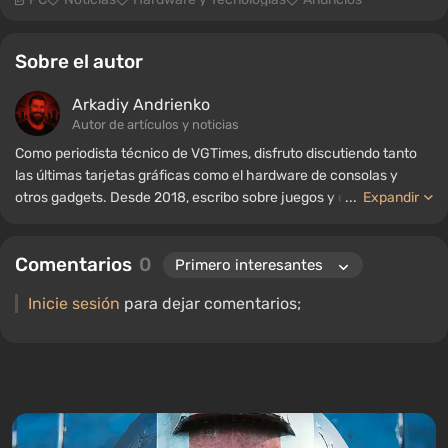
Sobre el autor
Arkadiy Andrienko
Autor de artículos y noticias
Como periodista técnico de VGTimes, disfruto discutiendo tanto
las últimas tarjetas gráficas como el hardware de consolas y
otros gadgets. Desde 2018, escribo sobre juegos y equipos; mi
...
Expandir
experiencia en el campo de la ingeniería de sonido me ha
permitido comprender bien los matices de las tecnologías de
Comentarios
0
audio, y mi amor por la electrónica me ha llevado a estudiar el
interior de las PC, por lo que siempre estoy en busca de algo
Inicie sesión
para dejar comentarios;
nuevo e interesante en el ámbito del hardware para juegos.