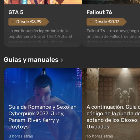
GTA 5
Fallout 76
Desde €3.99
Desde €0.17
La continuación legendaria de la
Fallout 76 — un nuevo juego 
popular serie Grand Theft Auto. El
universo de Fallout, es una 
escenario es la ciudad de Los
de todas las partes de la seri
Santos, que ya conquistó a los
excepción. Los eventos com
jugadores en Grand Theft Auto: San
en el Refugio 76, el primero 
Guías y manuales
Andreas . Por primera vez, el juego
construidos. Este, según la 
narra la historia de tres personajes:
los especialistas de Vault-Te
Michael, Trevor y Franklin, entre los
abrirse primero después de
cuales podrás cambi...
caigan las bombas n...
Guía de Romance y Sexo en
A continuación, Guía 
Cyberpunk 2077: Judy,
código de la puerta de
Panam, River, Kerry y
sótano de los Dioses
Joytoys
Oxidados
8 horas atrás
16 horas atrás