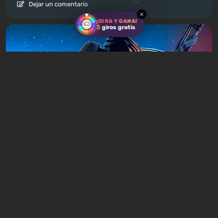
Dejar un comentario
×
¡GIRA Y GANA!
3
giros gratis
Artículos
17 horas atrás
¿Vale la pena jugar la trilogía de Mass
Effect en 2026?
Dejar un comentario