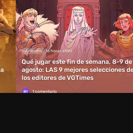
Artículos
16 horas atrás
Qué jugar este fin de semana, 8-9 de
ia
agosto: LAS 9 mejores selecciones d
los editores de VGTimes
1 comentario