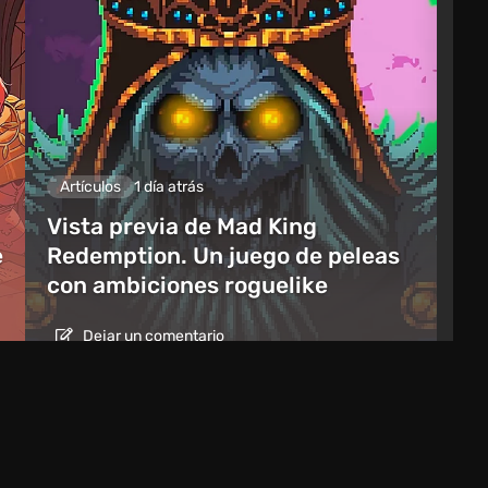
Artículos
1 día atrás
Vista previa de Mad King
e
Redemption. Un juego de peleas
con ambiciones roguelike
Dejar un comentario