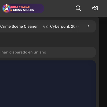
¡GIRA Y GANA!
3
GIROS GRATIS
Crime Scene Cleaner
Cyberpunk 2077
Kingdom
e han disparado en un año