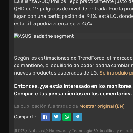
La alianza AOC/Philips llegó prácticamente justo
QHD de 27 pulgadas de nivel de entrada. Fue la pro
lugar, con una participación del 9.1%, está LG, do
esta cifra podría acercarse al 45%.
Según las estimaciones de TrendForce, el mercado g
se mantiene, el equilibrio de poder podría cambiar
nuevos productos esperados de LG.
Se introdujo p
Entonces, ¿ya estás interesado en los monitores 
Comparte tus pensamientos en los comentarios.
La publicación fue traducida
Mostrar original (EN)
Compartir:
PC
Noticias
Hardware y Tecnologías
Analítica y estadí