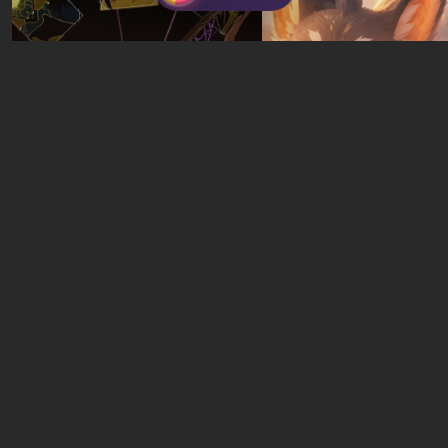
Juegos gratuitos en Epic
Games Store esta semana:
¿Qué es lo que puedes
Guía de Quartz Hexoli
obtener gratis en este
Palworld: Dónde
momento?
Encontrarlo y Cultivar
14 horas atrás
14 horas atrás
Nuevas pruebas cada semana
Cuestionario: ¿Qué
Quiz: Skynet is already
personaje de Romanc
here. Can you win the war
eres? ¡Encuentra tu p