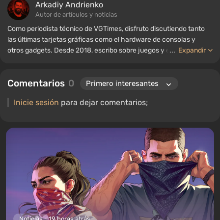
Arkadiy Andrienko
Autor de artículos y noticias
Como periodista técnico de VGTimes, disfruto discutiendo tanto
las últimas tarjetas gráficas como el hardware de consolas y
otros gadgets. Desde 2018, escribo sobre juegos y equipos; mi
...
Expandir
experiencia en el campo de la ingeniería de sonido me ha
permitido comprender bien los matices de las tecnologías de
Comentarios
0
audio, y mi amor por la electrónica me ha llevado a estudiar el
interior de las PC, por lo que siempre estoy en busca de algo
Inicie sesión
para dejar comentarios;
nuevo e interesante en el ámbito del hardware para juegos.
Noticias
19 horas atrás