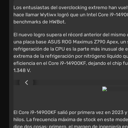
Los entusiastas del overclocking extremo han vuel
hace llamar Wytiwx logró que un Intel Core i9-1490
benchmarks de HWBot.
El nuevo logro supera el récord anterior del mismo
una placa base ASUS ROG Maximus Z790 Apex, un 
refrigeración de la CPU es la parte más inusual de e
extrema de la refrigeración por nitrógeno líquido q
eficiencia en el Core i9-14900KF, dejando el chip 
1.348 V.
El Core i9-14900KF salió por primera vez en 2023 
hilos. La frecuencia máxima de stock en este model
dice dos cosas: primero, el margen de ingeniería e