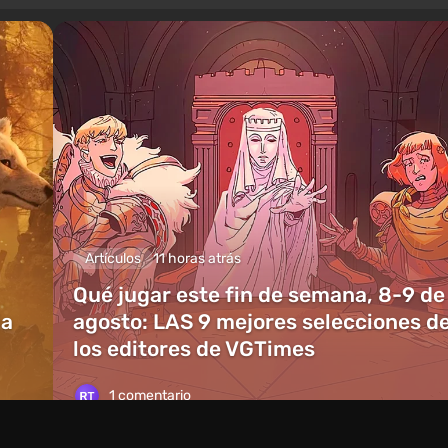
Artículos
11 horas atrás
Qué jugar este fin de semana, 8-9 de
ia
agosto: LAS 9 mejores selecciones d
los editores de VGTimes
1 comentario