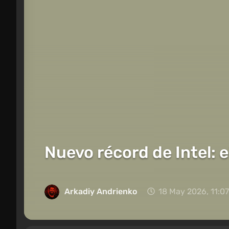
Nuevo récord de Intel: e
Arkadiy Andrienko
18 May 2026, 11:07