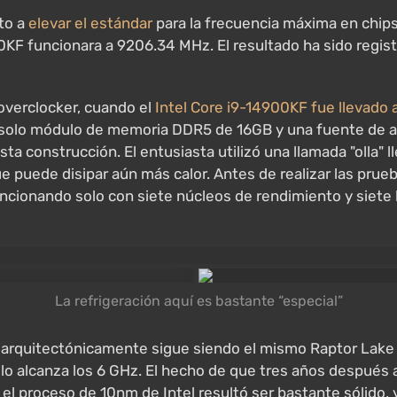
to a
elevar el estándar
para la frecuencia máxima en chip
0KF funcionara a 9206.34 MHz. El resultado ha sido regis
 overclocker, cuando el
Intel Core i9-14900KF fue llevado 
solo módulo de memoria DDR5 de 16GB y una fuente de 
sta construcción. El entusiasta utilizó una llamada "olla" 
ue puede disipar aún más calor. Antes de realizar las pru
funcionando solo con siete núcleos de rendimiento y siete
La refrigeración aquí es bastante “especial”
y arquitectónicamente sigue siendo el mismo Raptor Lake
o alcanza los 6 GHz. El hecho de que tres años después a
n el proceso de 10nm de Intel resultó ser bastante sólido