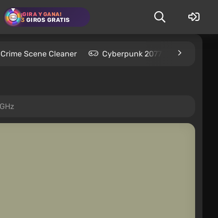
¡GIRA Y GANA!
3
GIROS GRATIS
Crime Scene Cleaner
Cyberpunk 2077
Kingdom
 GHz