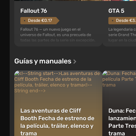
GTA 5
Fallout 76
Desde €3
Desde €0.17
La legendaria c
Fallout 76 — un nuevo juego en el
serie Grand The
universo de Fallout, es una precuela de
lugar en la ciu
todas las partes de la serie sin excepción.
fue apreciada 
Los eventos comienzan en el Refugio 76,
Andreas . Por p
el primero de los construidos. Este, según
contará la hist
la idea de los especialistas de Vault-Tec,
Guías y manuales
Michael, Trevor 
debe abrirse primero después de que
cuales podrás c
caigan las bombas n...
Las aventuras de Cliff
Duna: Fec
Booth Fecha de estreno de
lanzamient
la película, tráiler, elenco y
Parte Tres
trama
trama