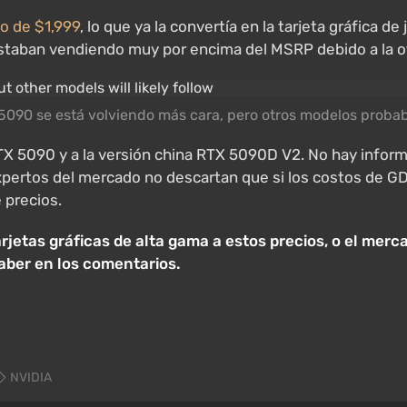
o de $1,999
, lo que ya la convertía en la tarjeta gráfica 
taban vendiendo muy por encima del MSRP debido a la ofe
a 5090 se está volviendo más cara, pero otros modelos prob
TX 5090 y a la versión china RTX 5090D V2. No hay informa
expertos del mercado no descartan que si los costos de G
 precios.
rjetas gráficas de alta gama a estos precios, o el mer
aber en los comentarios.
NVIDIA