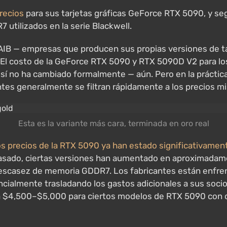
recios
para sus tarjetas gráficas GeForce RTX 5090, y seg
 utilizados en la serie Blackwell.
 AIB — empresas que producen sus propias versiones de t
. El costo de la GeForce RTX 5090 y RTX 5090D V2 para 
sí no ha cambiado formalmente — aún. Pero en la práctic
ntes generalmente se filtran rápidamente a los precios mi
Esta es la variante más cara, terminada en oro real
os precios de la RTX 5090 ya han estado significativamen
asado, ciertas versiones han aumentado en aproximadamen
scasez de memoria GDDR7. Los fabricantes están enfrent
cialmente trasladando los gastos adicionales a sus soci
a $4,500–$5,000 para ciertos modelos de RTX 5090 con ov