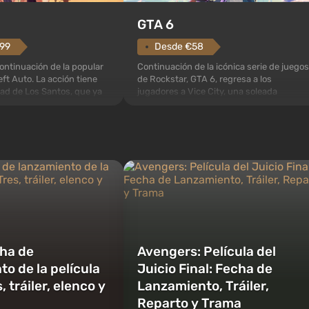
GTA 6
.99
Desde €58
ontinuación de la popular
Continuación de la icónica serie de juegos
ft Auto. La acción tiene
de Rockstar, GTA 6, regresa a los
dad de Los Santos, que ya
jugadores a Vice City, una soleada
en Grand Theft Auto: San
metrópoli a la orilla del océano, donde se
rimera vez, el juego
desarrolla una verdadera acción al estilo
oria de tres personajes:
de las mejores películas sobre la mafia.
y Franklin, entre los
En el centro de atención están Lucía y
ambi...
Jason, una pareja de cr...
ha de
Avengers: Película del
o de la película
Juicio Final: Fecha de
, tráiler, elenco y
Lanzamiento, Tráiler,
Reparto y Trama