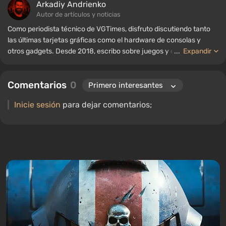
Arkadiy Andrienko
Autor de artículos y noticias
Como periodista técnico de VGTimes, disfruto discutiendo tanto
las últimas tarjetas gráficas como el hardware de consolas y
otros gadgets. Desde 2018, escribo sobre juegos y equipos; mi
...
Expandir
experiencia en el campo de la ingeniería de sonido me ha
permitido comprender bien los matices de las tecnologías de
Comentarios
0
audio, y mi amor por la electrónica me ha llevado a estudiar el
interior de las PC, por lo que siempre estoy en busca de algo
Inicie sesión
para dejar comentarios;
nuevo e interesante en el ámbito del hardware para juegos.