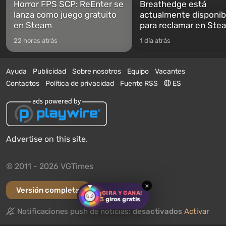
Horror FPS SCP: ReEnter se
Breathedge está
lanza como juego gratuito
actualmente disponib
en Steam
para reclamar en Ste
22 horas atrás
1 día atrás
Ayuda
Publicidad
Sobre nosotros
Equipo
Vacantes
Contactos
Política de privacidad
Fuente RSS
ES
Advertise on this site.
© 2011 - 2026 VGTimes
×
Versión completa
¡GIRA Y GANA!
3
giros gratis
Notificaciones push de noticias:
desactivados
Activar