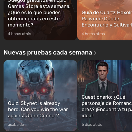
Games Store esta semana:
¿Qué es lo que puedes
Guía de Quartz Hexoli
obtener gratis en este
Palworld: Dónde
momento?
Encontrarlo y Cultivar
4 horas atrás
4 horas atrás
Nuevas pruebas cada semana
Cuestionario: ¿Qué
Quiz: Skynet is already
personaje de Romanc
here. Can you win the war
eres? ¡Encuentra tu p
against John Connor?
ideal!
acaba de
6 días atrás