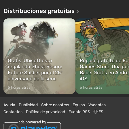
Distribuciones gratuitas
Gratis: Ubisoft está
Regalo gratuito de Ep
regalando Ghost Recon:
Games Store: Una guí
Future Soldier por el 25º
Babel Gratis en Andro
aniversario de la serie
iOS
5 horas atrás
6 horas atrás
Ayuda
Publicidad
Sobre nosotros
Equipo
Vacantes
Contactos
Política de privacidad
Fuente RSS
ES