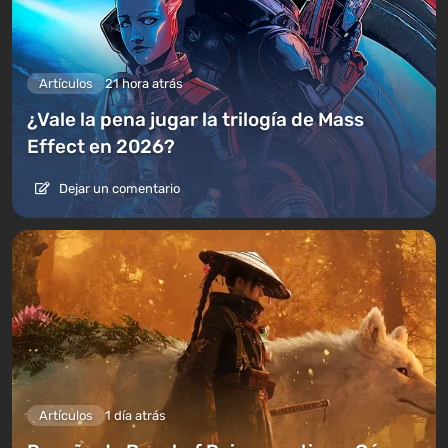
Artículos
21 hora atrás
¿Vale la pena jugar la trilogía de Mass
Effect en 2026?
Dejar un comentario
Artículos
1 día atrás