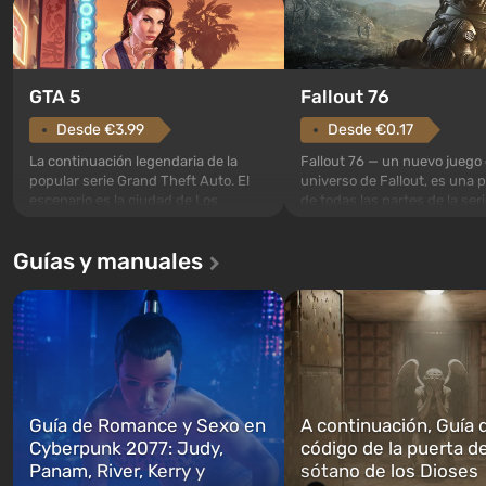
GTA 5
Fallout 76
Desde €3.99
Desde €0.17
La continuación legendaria de la
Fallout 76 — un nuevo juego 
popular serie Grand Theft Auto. El
universo de Fallout, es una 
escenario es la ciudad de Los
de todas las partes de la seri
Santos, que ya conquistó a los
excepción. Los eventos com
jugadores en Grand Theft Auto: San
en el Refugio 76, el primero 
Guías y manuales
Andreas . Por primera vez, el juego
construidos. Este, según la 
narra la historia de tres personajes:
los especialistas de Vault-Te
Michael, Trevor y Franklin, entre los
abrirse primero después de
cuales podrás cambi...
caigan las bombas n...
Guía de Romance y Sexo en
A continuación, Guía 
Cyberpunk 2077: Judy,
código de la puerta de
Panam, River, Kerry y
sótano de los Dioses