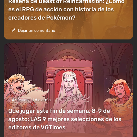
Reseña de Beast of Reincarnation: ¿Cómo
es el RPG de acción con historia de los
creadores de Pokémon?
Dejar un comentario
Artículos
1 día atrás
Qué jugar este fin de semana, 8-9 de
agosto: LAS 9 mejores selecciones de los
editores de VGTimes