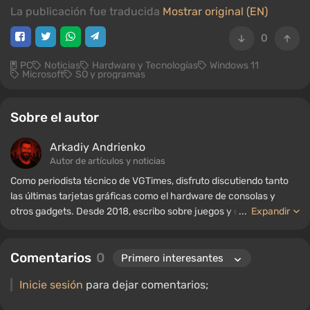
La publicación fue traducida
Mostrar original (EN)
0
PC
Noticias
Hardware y Tecnologías
Windows 11
Microsoft
SO y programas
Sobre el autor
Arkadiy Andrienko
Autor de artículos y noticias
Como periodista técnico de VGTimes, disfruto discutiendo tanto
las últimas tarjetas gráficas como el hardware de consolas y
otros gadgets. Desde 2018, escribo sobre juegos y equipos; mi
...
Expandir
experiencia en el campo de la ingeniería de sonido me ha
permitido comprender bien los matices de las tecnologías de
Comentarios
0
audio, y mi amor por la electrónica me ha llevado a estudiar el
interior de las PC, por lo que siempre estoy en busca de algo
Inicie sesión
para dejar comentarios;
nuevo e interesante en el ámbito del hardware para juegos.