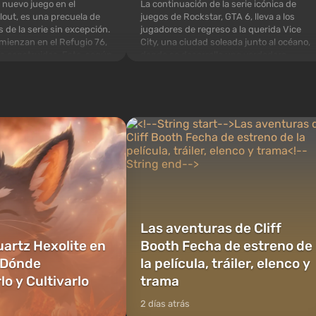
La continuación de la serie icónica de
 nuevo juego en el
juegos de Rockstar, GTA 6, lleva a los
lout, es una precuela de
jugadores de regreso a la querida Vice
s de la serie sin excepción.
City, una ciudad soleada junto al océano,
mienzan en el Refugio 76,
donde se desarrolla una verdadera
os construidos. Este, según
película de acción al estilo de las mejores
specialistas de Vault-Tec,
películas de mafia. En el centro de la
rimero después de que
historia están Lucía y...
as n...
Las aventuras de Cliff
uartz Hexolite en
Booth Fecha de estreno de
 Dónde
la película, tráiler, elenco y
o y Cultivarlo
trama
2 días atrás