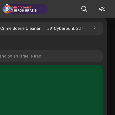
¡GIRA Y GANA!
3
GIROS GRATIS
Crime Scene Cleaner
Cyberpunk 2077
Kingdom
nción en Israel e Irán