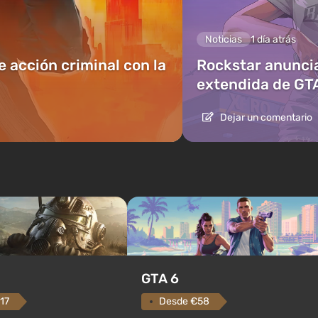
Noticias
1 día atrás
e acción criminal con la
Rockstar anuncia
extendida de GT
Dejar un comentario
GTA 6
Desde €58
17