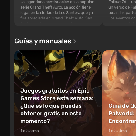
La legendaria continuación de la popular
Fallout 76 — un
serie Grand Theft Auto. La acción tiene
universo de Fal
lugar en la ciudad de Los Santos, que ya
todas las parte
fue apreciada en Grand Theft Auto: San
Los eventos co
Andreas . Por primera vez, el juego
el primero de l
contará la historia de tres personajes:
la idea de los e
Michael, Trevor y Franklin, entre los
debe abrirse p
Guías y manuales
cuales podrás cambi...
caigan las bomb
Juegos gratuitos en Epic
Games Store esta semana:
¿Qué es lo que puedes
Guía de Q
obtener gratis en este
Palworld:
momento?
Encontrarl
1 día atrás
1 día atrás