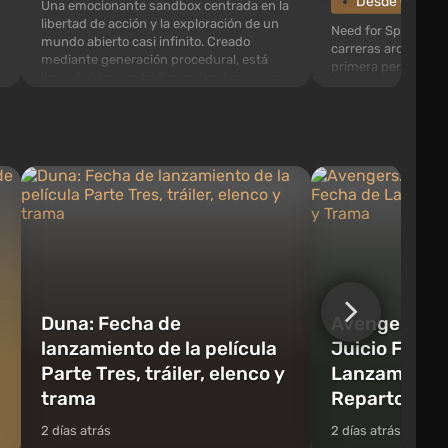
Desde €0.96
Una emocionante sandbox centrada en la
libertad de acción y la exploración de un
Need for Speed: Mo
mundo abierto casi infinito. Creado
carreras arcade con
mediante generación procedural, está
primera persona. En
lleno de bloques tridimensionales que se
encontrarás una e
pueden reciclar y usar para crear objetos,
Fairhaven, que está 
herramientas, armas, así como construir
exploración. El jue
edificios y mecanismo...
cantidad de objetos
como agentes de pol
Duna: Fecha de
Avengers: Pe
lanzamiento de la película
Juicio Final:
Parte Tres, tráiler, elenco y
Lanzamiento,
trama
Reparto y T
2 días atrás
2 días atrás