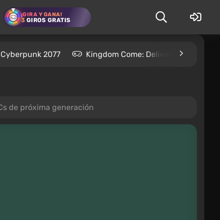
¡GIRA Y GANA!
3
GIROS GRATIS
Cyberpunk 2077
Kingdom Come: Deliverance 2
PCs de próxima generación