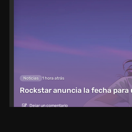
Noticias
1 hora atrás
Rockstar anuncia la fecha para
Dejar un comentario