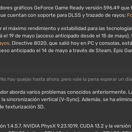
dores gráficos GeForce Game Ready versión 596.49 que ha
que cuentan con soporte para DLSS y trazado de rayos:
Fo
cer el máximo rendimiento y estabilidad para las tecnolog
rá el 19 de mayo (acceso anticipado desde el 15 de mayo), 
ayos
. Directive 8020, que salió hoy en PC y consolas, est
ceso anticipado el 14 de mayo a través de Steam, Epic G
No hay quejas hasta ahora, pero vale la pena esperar un día
rolador aborda varios problemas conocidos anteriormente.
la sincronización vertical (V-Sync). Además, se ha elimin
e texturización 3D.
n 1.4.5.7, NVIDIA PhysX 9.23.1019, CUDA 13.2 y la versión 