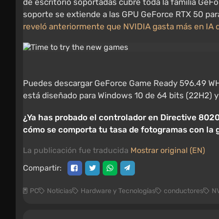
de escritorio soportadas cubre toda la familia GeFor
soporte se extiende a las GPU GeForce RTX 50 para
reveló anteriormente que NVIDIA gasta más en IA 
Puedes descargar GeForce Game Ready 596.49 WHQL d
está diseñado para Windows 10 de 64 bits (22H2) y 
¿Ya has probado el controlador en Directive 802
cómo se comporta tu tasa de fotogramas con la g
La publicación fue traducida
Mostrar original (EN)
Compartir:
PC
Noticias
Hardware y Tecnologías
conductores
N