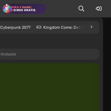
¡GIRA Y GANA!
3
GIROS GRATIS
Cyberpunk 2077
Kingdom Come: Deliverance 2
ntrolador