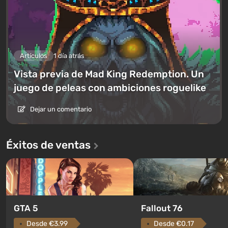
Artículos
1 día atrás
Vista previa de Mad King Redemption. Un
juego de peleas con ambiciones roguelike
Dejar un comentario
Éxitos de ventas
GTA 5
Fallout 76
Desde €3.99
Desde €0.17