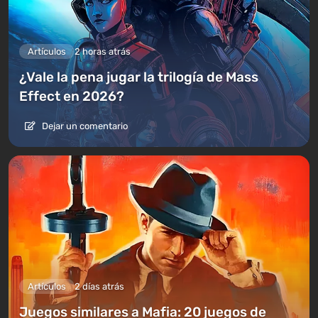
Artículos
2 horas atrás
¿Vale la pena jugar la trilogía de Mass
Effect en 2026?
Dejar un comentario
Artículos
2 días atrás
Juegos similares a Mafia: 20 juegos de