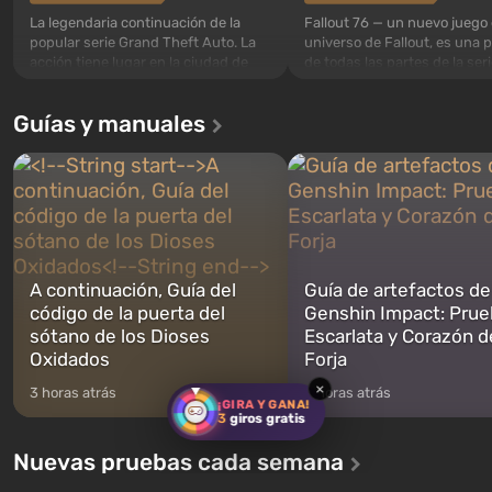
La legendaria continuación de la
Fallout 76 — un nuevo juego 
popular serie Grand Theft Auto. La
universo de Fallout, es una 
acción tiene lugar en la ciudad de
de todas las partes de la seri
Los Santos, que ya fue apreciada en
excepción. Los eventos com
Grand Theft Auto: San Andreas . Por
en el Refugio 76, el primero 
Guías y manuales
primera vez, el juego contará la
construidos. Este, según la 
historia de tres personajes: Michael,
los especialistas de Vault-Te
Trevor y Franklin, entre los cuales
abrirse primero después de
podrás cambi...
caigan las bombas n...
A continuación, Guía del
Guía de artefactos de
código de la puerta del
Genshin Impact: Prue
sótano de los Dioses
Escarlata y Corazón d
Oxidados
Forja
×
3 horas atrás
3 horas atrás
¡GIRA Y GANA!
3
giros gratis
Nuevas pruebas cada semana